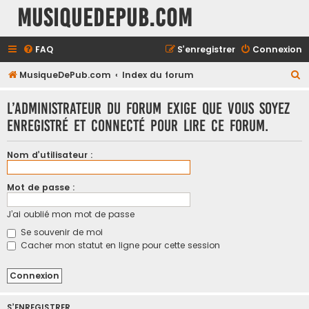
MusiqueDePub.com
FAQ
S’enregistrer
Connexion
R
MusiqueDePub.com
Index du forum
e
L’administrateur du forum exige que vous soyez
c
enregistré et connecté pour lire ce forum.
h
e
Nom d’utilisateur :
r
c
Mot de passe :
h
J’ai oublié mon mot de passe
e
Se souvenir de moi
r
Cacher mon statut en ligne pour cette session
S’ENREGISTRER