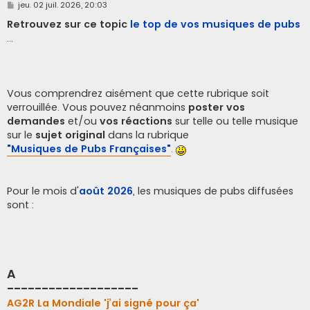
M
jeu. 02 juil. 2026, 20:03
e
s
Retrouvez sur ce topic
le top de vos musiques de pubs
s
...
a
g
e
Vous comprendrez aisément que cette rubrique soit
verrouillée. Vous pouvez néanmoins
poster vos
demandes
et/ou
vos réactions
sur telle ou telle musique
sur le
sujet original
dans la rubrique
"Musiques de Pubs Françaises"
.
Pour le mois d'
août 2026
, les musiques de pubs diffusées
sont :
A
-------------------
AG2R La Mondiale 'j’ai signé pour ça'