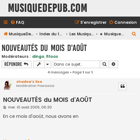
MusiqueDePub.com
FAQ
S’enregistrer
Connexion
R
MusiqueDePub.com
Index du forum
Les Musiques De Pubs
🔹 Musiques du Mois & Nouveautés 🔹
e
NOUVEAUTÉS du MOIS d'AOÛT
c
Modérateurs :
dingo
,
fifoox
h
Rechercher
Recherche a
Répondre
e
4 messages • Page
1
sur
1
r
shadow's lisa
c
Modération Powaaaa
h
NOUVEAUTÉS du MOIS d'AOÛT
e
r
M
mer. 10 août 2005, 06:30
e
s
En ce mois d'août, nous avons en
s
a
g
e