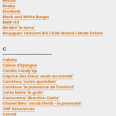
Betclic
Bexley
BforBank
Black and White Burger
BMW iX3
BN Mini 'le lama'
Bouygues Telecom BiG | Kids Watch | Mode Enfant
C
-------------------
Cabaia
Caisse d'Epargne
Candia Candy'Up
Caprice des Dieux 'seuls au monde'
Carrefour 'notre quotidien'
Carnilove 'la puissance de l'instinct'
Carte Noire 'le grain'
Castorama 'direction Casto'
Chanel Bleu 'Jacob Elordi - la poursuite'
CNP Assurances
Comté