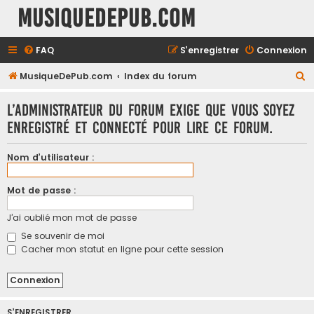
MusiqueDePub.com
FAQ
S’enregistrer
Connexion
R
MusiqueDePub.com
Index du forum
e
L’administrateur du forum exige que vous soyez
c
enregistré et connecté pour lire ce forum.
h
e
Nom d’utilisateur :
r
c
Mot de passe :
h
J’ai oublié mon mot de passe
e
Se souvenir de moi
r
Cacher mon statut en ligne pour cette session
S’ENREGISTRER