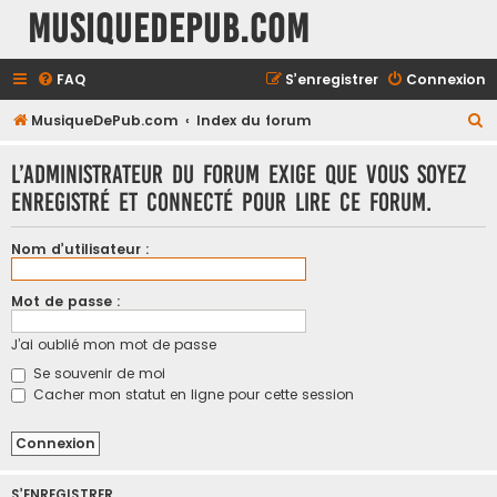
MusiqueDePub.com
FAQ
S’enregistrer
Connexion
R
MusiqueDePub.com
Index du forum
e
L’administrateur du forum exige que vous soyez
c
enregistré et connecté pour lire ce forum.
h
e
Nom d’utilisateur :
r
c
Mot de passe :
h
J’ai oublié mon mot de passe
e
Se souvenir de moi
r
Cacher mon statut en ligne pour cette session
S’ENREGISTRER