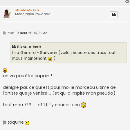
e
shadow's lisa
Modération Powaaaa
M
mer. 10 août 2005, 22:38
e
s
s
Bikou a écrit :
a
g
Lisa Gerrard - Sanvean (voilà j'écoute des trucs tout
e
mous maintenant
)
on va pas être copain !
dénigre pas ce qui est pour moi le morceau ultime de
l'artiste que je vénère ... (et qui a inspiré mon pseudo)
tout mou ?!?. .... pffff, l'y connait rien
je taquine