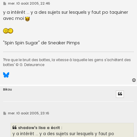
M
mer. 10 août 2005, 22:46
e
s
y a intérêt ... y a des sujets sur lesquels y faut po taquiner
s
avec moi
a
g
e
"Spin Spin Sugar" de Sneaker Pimps
'Pire que le bruit des bottes, la vitesse à laquelle les gens s'achètent des
bottes' © G. Deleurence
Bikou
M
mer. 10 août 2005, 23:16
e
s
s
shadow's lisa a écrit :
a
g
y a intérêt ... y a des sujets sur lesquels y faut po
e