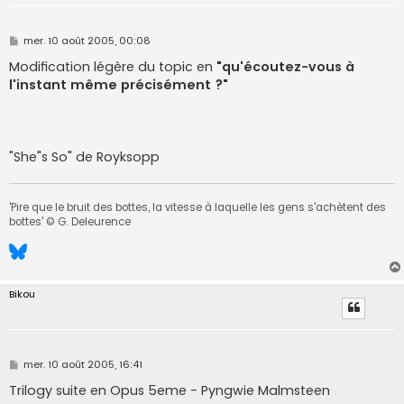
M
mer. 10 août 2005, 00:08
e
s
Modification légère du topic en
"qu'écoutez-vous à
s
l'instant même précisément ?"
a
g
e
"She"s So" de Royksopp
'Pire que le bruit des bottes, la vitesse à laquelle les gens s'achètent des
bottes' © G. Deleurence
Bikou
M
mer. 10 août 2005, 16:41
e
s
Trilogy suite en Opus 5eme - Pyngwie Malmsteen
s