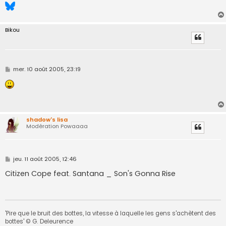
Bikou
M
mer. 10 août 2005, 23:19
e
s
s
a
g
e
shadow's lisa
Modération Powaaaa
M
jeu. 11 août 2005, 12:46
e
s
Citizen Cope feat. Santana _ Son's Gonna Rise
s
a
g
e
'Pire que le bruit des bottes, la vitesse à laquelle les gens s'achètent des
bottes' © G. Deleurence