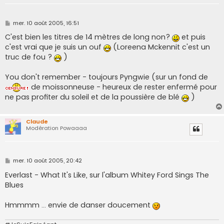
M
mer. 10 août 2005, 16:51
e
s
C'est bien les titres de 14 mètres de long non?
et puis
s
c'est vrai que je suis un ouf
(Loreena Mckennit c'est un
a
g
truc de fou ?
)
e
You don't remember - toujours Pyngwie (sur un fond de
de moissonneuse - heureux de rester enfermé pour
ne pas profiter du soleil et de la poussière de blé
)
Claude
Modération Powaaaa
M
mer. 10 août 2005, 20:42
e
s
Everlast - What It's Like, sur l'album Whitey Ford Sings The
s
Blues
a
g
e
Hmmmm ... envie de danser doucement