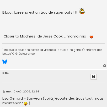
Bikou : Loreena est un truc de super oufs !!!
"Closer to Madness" de Jesse Cook ... mama mia !
'Pire que le bruit des bottes, la vitesse à laquelle les gens s'achètent des
bottes' © G. Deleurence
Bikou
M
mer. 10 août 2005, 22:34
e
s
Lisa Gerrard - Sanvean (voilà j'écoute des trucs tout mous
s
maintenant
)
a
g