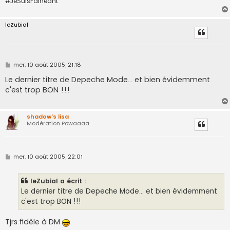
#JeSuisFainéant
leZubial
M
mer. 10 août 2005, 21:18
e
s
Le dernier titre de Depeche Mode... et bien évidemment
s
c'est trop BON !!!
a
g
e
shadow's lisa
Modération Powaaaa
M
mer. 10 août 2005, 22:01
e
s
s
leZubial a écrit :
a
g
Le dernier titre de Depeche Mode... et bien évidemment
e
c'est trop BON !!!
Tjrs fidèle à DM