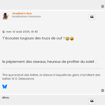
a
g
e
shadow's lisa
Modération Powaaaa
M
mer. 10 août 2005, 16:43
e
s
T'écoutes toujours des trucs de ouf !
s
a
g
e
le pépiement des oiseaux, heureux de profiter du soleil ...
'Pire que le bruit des bottes, la vitesse à laquelle les gens s'achètent des
bottes' © G. Deleurence
Bikou