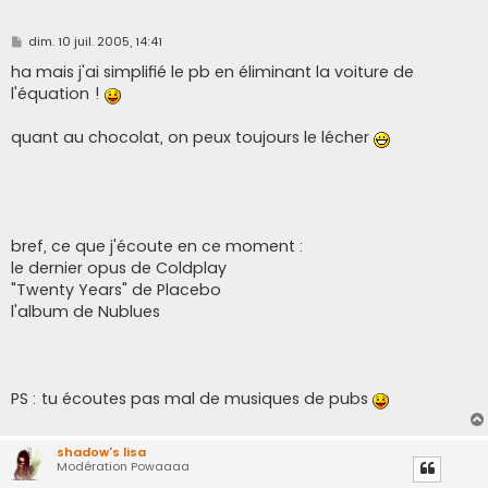
M
dim. 10 juil. 2005, 14:41
e
s
ha mais j'ai simplifié le pb en éliminant la voiture de
s
l'équation !
a
g
e
quant au chocolat, on peux toujours le lécher
bref, ce que j'écoute en ce moment :
le dernier opus de Coldplay
"Twenty Years" de Placebo
l'album de Nublues
PS : tu écoutes pas mal de musiques de pubs
shadow's lisa
Modération Powaaaa