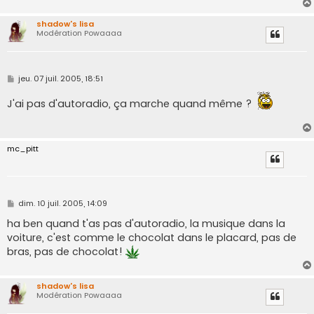
shadow's lisa
Modération Powaaaa
M
jeu. 07 juil. 2005, 18:51
e
s
J'ai pas d'autoradio, ça marche quand même ?
s
a
g
e
mc_pitt
M
dim. 10 juil. 2005, 14:09
e
s
ha ben quand t'as pas d'autoradio, la musique dans la
s
voiture, c'est comme le chocolat dans le placard, pas de
a
g
bras, pas de chocolat!
e
shadow's lisa
Modération Powaaaa