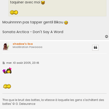
taquiner avec moi
Mouinnnnn pas tapper gentil Bikou
Sonata Arctica - Don't Say A Word
shadow's lisa
Modération Powaaaa
M
mer. 10 août 2005, 23:18
e
s
s
a
g
e
'Pire que le bruit des bottes, la vitesse à laquelle les gens s'achètent des
bottes' © G. Deleurence