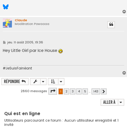
Claude
Modération Powaaaa
M
jeu. 11 août 2005, 19:36
e
s
Hey Little Girl par Ice House
s
a
g
e
#JeSuisFainéant
Répondre
Page
1
sur
143
2860 messages
1
2
3
4
5
…
143
Suivante
Aller à
Qui est en ligne
Utilisateurs parcourant ce forum : Aucun utilisateur enregistré et 1
invité