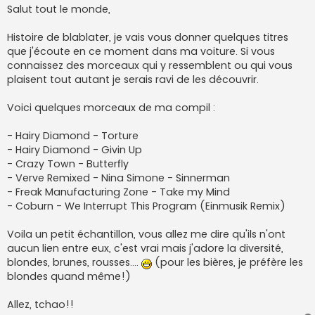
s
Salut tout le monde,
s
a
g
Histoire de blablater, je vais vous donner quelques titres
e
que j'écoute en ce moment dans ma voiture. Si vous
connaissez des morceaux qui y ressemblent ou qui vous
plaisent tout autant je serais ravi de les découvrir.
Voici quelques morceaux de ma compil :
- Hairy Diamond - Torture
- Hairy Diamond - Givin Up
- Crazy Town - Butterfly
- Verve Remixed - Nina Simone - Sinnerman
- Freak Manufacturing Zone - Take my Mind
- Coburn - We Interrupt This Program (Einmusik Remix)
Voila un petit échantillon, vous allez me dire qu'ils n'ont
aucun lien entre eux, c'est vrai mais j'adore la diversité,
blondes, brunes, rousses....
(pour les bières, je préfère les
blondes quand même!)
Allez, tchao!!