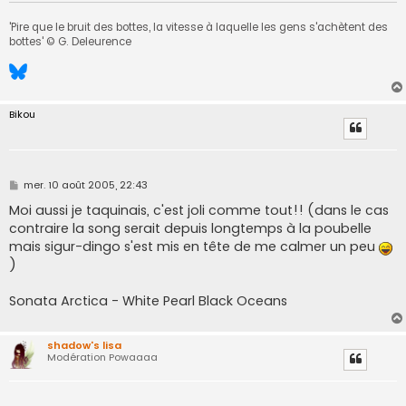
'Pire que le bruit des bottes, la vitesse à laquelle les gens s'achètent des
bottes' © G. Deleurence
Bikou
M
mer. 10 août 2005, 22:43
e
s
Moi aussi je taquinais, c'est joli comme tout!! (dans le cas
s
contraire la song serait depuis longtemps à la poubelle
a
g
mais sigur-dingo s'est mis en tête de me calmer un peu
e
)
Sonata Arctica - White Pearl Black Oceans
shadow's lisa
Modération Powaaaa