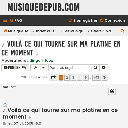
MusiqueDePub.com
FAQ
S’enregistrer
Connexion
R
MusiqueDePub.com
Index du forum
Les Musiques Diverses
Divers & Variés
e
♪ Voilà ce qui tourne sur ma platine en
c
ce moment ♪
h
e
Modérateurs :
dingo
,
fifoox
Rechercher
Recherche a
Répondre
r
c
Page
1
sur
143
2860 messages
1
2
3
4
5
…
143
Suivante
h
mc_pitt
e
r
♪ Voilà ce qui tourne sur ma platine en ce
moment ♪
M
jeu. 07 juil. 2005, 16:01
e