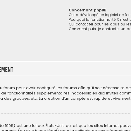
Concernant phpBB
Qui a développé ce logiciel de fo
Pourquoi la fonctionnalité X n’est
Qui contacter pour les abus ou le
Comment puis-je contacter un ad
ement
du forum peut avoir configuré les forums afin qu’il soit nécessaire 
r de fonctionnalités supplémentaires inaccessibles aux invités com
 à des groupes, etc. La création d’un compte est rapide et vivement 
e 1998) est une loi aux États-Unis qui dit que les sites Internet pou
 parents (ou d’un tuteur légal) pour la collecte de ces informations