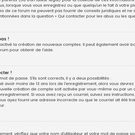
us, lorsque vous vous enregistrez ou que quelqu’un le fait à votre pl
res de ce forum ne peuvent pas fournir de conseils juridiques et ne
entionnées dans la question « Qui contacter pour les abus ou les qu
pas !
sactivé la création de nouveaux comptes. Il peut également avoir bann
orum pour obtenir de l’aide.
cter !
mot de passe. S’ils sont corrects, il y a deux possibilités :
ué avoir moins de 13 ans lors de l’enregistrement, alors vous devrez s
uvelle création de compte soit activée par vous-même ou par un a
nregistrement. Si vous avez reçu un courriel, suivez ses instructions.
ous ayez fourni une adresse incorrecte ou que le courriel ait été trai
ur.
ment, vérifiez que votre nom d’utilisateur et votre mot de passe soie