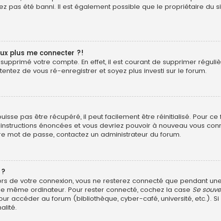
z pas été banni. Il est également possible que le propriétaire du si
eux plus me connecter ?!
ou supprimé votre compte. En effet, il est courant de supprimer rég
 tentez de vous ré-enregistrer et soyez plus investi sur le forum.
sse pas être récupéré, il peut facilement être réinitialisé. Pour ce
s instructions énoncées et vous devriez pouvoir à nouveau vous con
otre mot de passe, contactez un administrateur du forum.
 ?
ors de votre connexion, vous ne resterez connecté que pendant u
ant le même ordinateur. Pour rester connecté, cochez la case
Se souve
ur accéder au forum (bibliothèque, cyber-café, université, etc.). Si
alité.