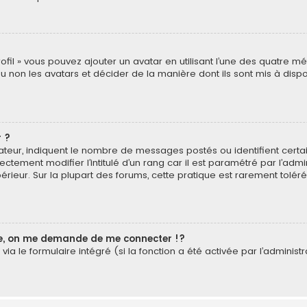
rofil » vous pouvez ajouter un avatar en utilisant l’une des quatre mé
u non les avatars et décider de la manière dont ils sont mis à dispos
 ?
isateur, indiquent le nombre de messages postés ou identifient cer
ectement modifier l’intitulé d’un rang car il est paramétré par l’ad
érieur. Sur la plupart des forums, cette pratique est rarement tolé
, on me demande de me connecter !?
a le formulaire intégré (si la fonction a été activée par l’administr