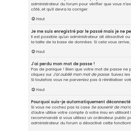
administrateur du forum pour vérifier que vous n’ave
côté, et qu’il devra la corriger.
Haut
Je me suis enregistré par le passé mais je ne p
Il est possible qu’un administrateur ait désactivé 
la taille de la base de données. Si cela vous arrive,
Haut
J’ai perdu mon mot de passe !
Pas de panique ! Bien que votre mot de passe ne pui
cliquez sur
J’ai oublié mon mot de passe
. Suivez le
Si toutefois vous ne parveniez pas à réinitialiser v
Haut
Pourquoi suis-je automatiquement déconnecté
Si vous ne cochez pas la case
Se souvenir de moi
l
d’autre utilise votre compte à votre insu en utilis
recommandé si vous utilisez un ordinateur public po
administrateur du forum a désactivé cette fonctionn