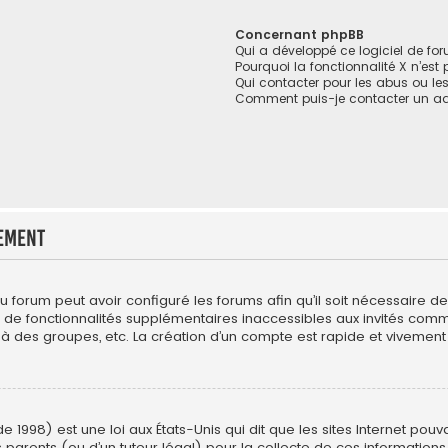
Concernant phpBB
Qui a développé ce logiciel de fo
Pourquoi la fonctionnalité X n’est
Qui contacter pour les abus ou le
Comment puis-je contacter un ad
ement
du forum peut avoir configuré les forums afin qu’il soit nécessaire 
r de fonctionnalités supplémentaires inaccessibles aux invités com
 à des groupes, etc. La création d’un compte est rapide et vivement 
e 1998) est une loi aux États-Unis qui dit que les sites Internet pou
 parents (ou d’un tuteur légal) pour la collecte de ces informations