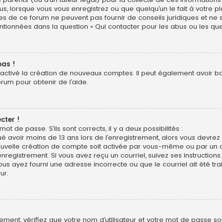
us, lorsque vous vous enregistrez ou que quelqu’un le fait à votre pl
res de ce forum ne peuvent pas fournir de conseils juridiques et ne
entionnées dans la question « Qui contacter pour les abus ou les qu
pas !
sactivé la création de nouveaux comptes. Il peut également avoir bann
orum pour obtenir de l’aide.
cter !
mot de passe. S’ils sont corrects, il y a deux possibilités :
ué avoir moins de 13 ans lors de l’enregistrement, alors vous devrez s
uvelle création de compte soit activée par vous-même ou par un a
nregistrement. Si vous avez reçu un courriel, suivez ses instructions.
ous ayez fourni une adresse incorrecte ou que le courriel ait été trai
ur.
ment, vérifiez que votre nom d’utilisateur et votre mot de passe soie