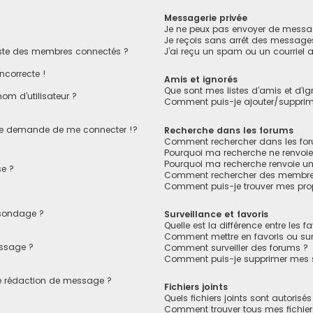
Messagerie privée
Je ne peux pas envoyer de messag
Je reçois sans arrêt des messages
ste des membres connectés ?
J’ai reçu un spam ou un courriel
ncorrecte !
Amis et ignorés
Que sont mes listes d’amis et d’ig
om d’utilisateur ?
Comment puis-je ajouter/supprimer
e demande de me connecter !?
Recherche dans les forums
Comment rechercher dans les fo
Pourquoi ma recherche ne renvoie
Pourquoi ma recherche renvoie u
e ?
Comment rechercher des membre
Comment puis-je trouver mes pro
 sondage ?
Surveillance et favoris
Quelle est la différence entre les fa
Comment mettre en favoris ou surv
essage ?
Comment surveiller des forums ?
Comment puis-je supprimer mes su
de rédaction de message ?
Fichiers joints
Quels fichiers joints sont autorisé
Comment trouver tous mes fichiers