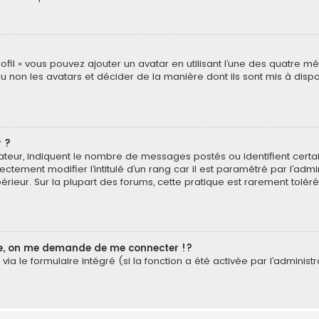
rofil » vous pouvez ajouter un avatar en utilisant l’une des quatre mé
u non les avatars et décider de la manière dont ils sont mis à dispos
 ?
isateur, indiquent le nombre de messages postés ou identifient cer
ectement modifier l’intitulé d’un rang car il est paramétré par l’ad
érieur. Sur la plupart des forums, cette pratique est rarement tolé
, on me demande de me connecter !?
a le formulaire intégré (si la fonction a été activée par l’administr