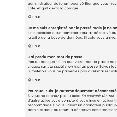
administrateur du forum pour vérifier que vous n’ave
côté, et qu’il devra la corriger.
Haut
Je me suis enregistré par le passé mais je ne p
Il est possible qu’un administrateur ait désactivé 
la taille de la base de données. Si cela vous arrive,
Haut
J’ai perdu mon mot de passe !
Pas de panique ! Bien que votre mot de passe ne pui
cliquez sur
J’ai oublié mon mot de passe
. Suivez le
Si toutefois vous ne parveniez pas à réinitialiser v
Haut
Pourquoi suis-je automatiquement déconnecté
Si vous ne cochez pas la case
Se souvenir de moi
l
d’autre utilise votre compte à votre insu en utilis
recommandé si vous utilisez un ordinateur public po
administrateur du forum a désactivé cette fonctionn