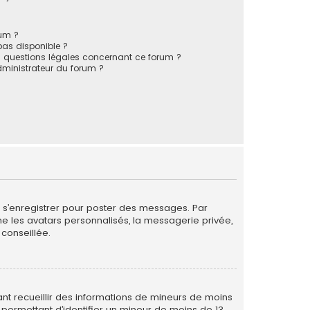
rum ?
 pas disponible ?
s questions légales concernant ce forum ?
ministrateur du forum ?
de s’enregistrer pour poster des messages. Par
me les avatars personnalisés, la messagerie privée,
conseillée.
vant recueillir des informations de mineurs de moins
 permettant d’identifier un mineur de moins de 13