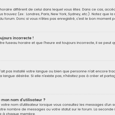
au horaire différent de celui dans lequel vous êtes. Dans ce cas, acc
s trouvez (ex : Londres, Paris, New York, Sydney, etc.). Notez que l
 forum. Donc si vous n’êtes pas enregistré, c’est le bon moment pou
ujours incorrecte !
e fuseau horaire et que l’heure est toujours incorrecte, il se peut q
 n’ait pas installé votre langue ou bien que personne n’ait encore t
 langue désirée. Si elle n’existe pas, n’hésitez pas à créer et part
 mon nom d’utilisateur ?
votre nom d’utilisateur lorsque vous consultez les messages d’un suj
otre nombre de messages ou votre statut sur le forum. La seconde 
pre à chaque membre.