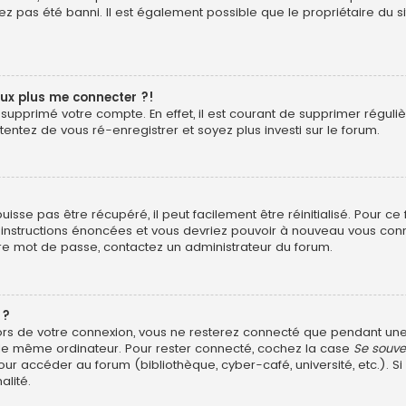
z pas été banni. Il est également possible que le propriétaire du si
eux plus me connecter ?!
ou supprimé votre compte. En effet, il est courant de supprimer rég
 tentez de vous ré-enregistrer et soyez plus investi sur le forum.
sse pas être récupéré, il peut facilement être réinitialisé. Pour ce
s instructions énoncées et vous devriez pouvoir à nouveau vous con
otre mot de passe, contactez un administrateur du forum.
 ?
ors de votre connexion, vous ne resterez connecté que pendant u
ant le même ordinateur. Pour rester connecté, cochez la case
Se souve
ur accéder au forum (bibliothèque, cyber-café, université, etc.). Si
alité.