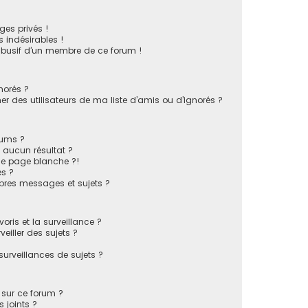
es privés !
 indésirables !
 abusif d’un membre de ce forum !
norés ?
 des utilisateurs de ma liste d’amis ou d’ignorés ?
rums ?
 aucun résultat ?
ne page blanche ?!
s ?
pres messages et sujets ?
voris et la surveillance ?
eiller des sujets ?
rveillances de sujets ?
s sur ce forum ?
 joints ?