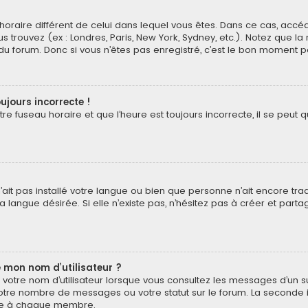
au horaire différent de celui dans lequel vous êtes. Dans ce cas, acc
s trouvez (ex : Londres, Paris, New York, Sydney, etc.). Notez que l
 forum. Donc si vous n’êtes pas enregistré, c’est le bon moment pou
ujours incorrecte !
e fuseau horaire et que l’heure est toujours incorrecte, il se peut q
 n’ait pas installé votre langue ou bien que personne n’ait encore t
 langue désirée. Si elle n’existe pas, n’hésitez pas à créer et part
 mon nom d’utilisateur ?
votre nom d’utilisateur lorsque vous consultez les messages d’un suj
otre nombre de messages ou votre statut sur le forum. La seconde 
pre à chaque membre.