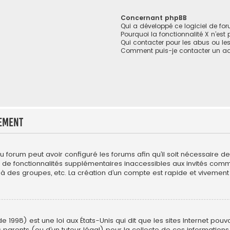
Concernant phpBB
Qui a développé ce logiciel de fo
Pourquoi la fonctionnalité X n’est
Qui contacter pour les abus ou le
Comment puis-je contacter un ad
ement
du forum peut avoir configuré les forums afin qu’il soit nécessaire 
r de fonctionnalités supplémentaires inaccessibles aux invités com
 à des groupes, etc. La création d’un compte est rapide et vivement 
e 1998) est une loi aux États-Unis qui dit que les sites Internet pou
 parents (ou d’un tuteur légal) pour la collecte de ces informations