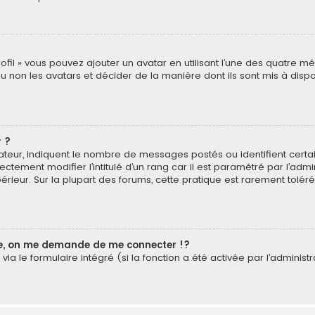
rofil » vous pouvez ajouter un avatar en utilisant l’une des quatre mé
u non les avatars et décider de la manière dont ils sont mis à dispos
 ?
isateur, indiquent le nombre de messages postés ou identifient cer
ectement modifier l’intitulé d’un rang car il est paramétré par l’ad
érieur. Sur la plupart des forums, cette pratique est rarement tolé
, on me demande de me connecter !?
a le formulaire intégré (si la fonction a été activée par l’administr