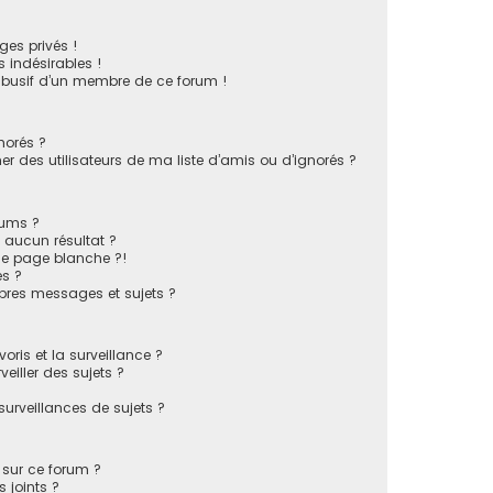
es privés !
 indésirables !
 abusif d’un membre de ce forum !
norés ?
 des utilisateurs de ma liste d’amis ou d’ignorés ?
rums ?
 aucun résultat ?
ne page blanche ?!
s ?
pres messages et sujets ?
voris et la surveillance ?
eiller des sujets ?
rveillances de sujets ?
s sur ce forum ?
 joints ?