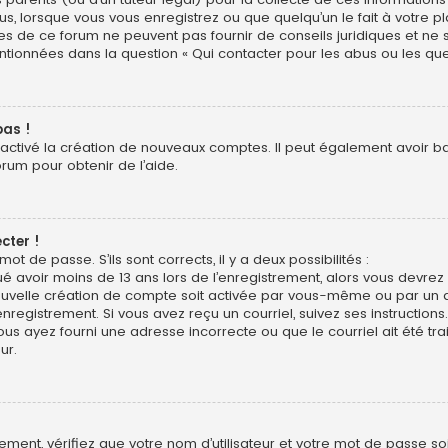
us, lorsque vous vous enregistrez ou que quelqu’un le fait à votre pl
res de ce forum ne peuvent pas fournir de conseils juridiques et ne
entionnées dans la question « Qui contacter pour les abus ou les qu
pas !
sactivé la création de nouveaux comptes. Il peut également avoir bann
orum pour obtenir de l’aide.
cter !
mot de passe. S’ils sont corrects, il y a deux possibilités :
ué avoir moins de 13 ans lors de l’enregistrement, alors vous devrez s
uvelle création de compte soit activée par vous-même ou par un a
nregistrement. Si vous avez reçu un courriel, suivez ses instructions.
ous ayez fourni une adresse incorrecte ou que le courriel ait été trai
ur.
ment, vérifiez que votre nom d’utilisateur et votre mot de passe soie