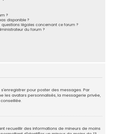
rum ?
 pas disponible ?
s questions légales concernant ce forum ?
ministrateur du forum ?
de s’enregistrer pour poster des messages. Par
me les avatars personnalisés, la messagerie privée,
conseillée.
vant recueillir des informations de mineurs de moins
 permettant d’identifier un mineur de moins de 13