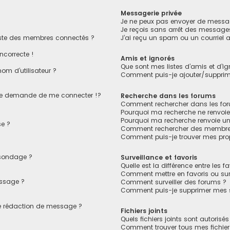
Messagerie privée
Je ne peux pas envoyer de messag
Je reçois sans arrêt des messages
ste des membres connectés ?
J’ai reçu un spam ou un courriel
ncorrecte !
Amis et ignorés
Que sont mes listes d’amis et d’ig
om d’utilisateur ?
Comment puis-je ajouter/supprimer
e demande de me connecter !?
Recherche dans les forums
Comment rechercher dans les fo
Pourquoi ma recherche ne renvoie
Pourquoi ma recherche renvoie u
e ?
Comment rechercher des membre
Comment puis-je trouver mes pro
 sondage ?
Surveillance et favoris
Quelle est la différence entre les fa
Comment mettre en favoris ou surv
essage ?
Comment surveiller des forums ?
Comment puis-je supprimer mes su
de rédaction de message ?
Fichiers joints
Quels fichiers joints sont autorisé
Comment trouver tous mes fichiers