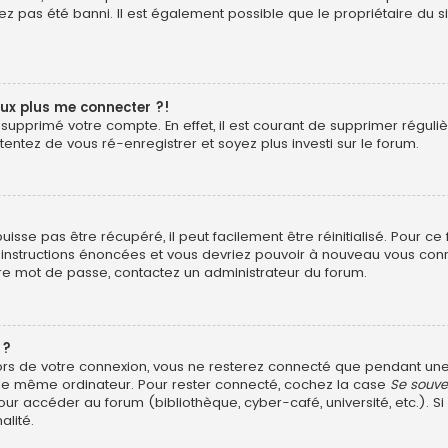
z pas été banni. Il est également possible que le propriétaire du si
eux plus me connecter ?!
ou supprimé votre compte. En effet, il est courant de supprimer rég
 tentez de vous ré-enregistrer et soyez plus investi sur le forum.
sse pas être récupéré, il peut facilement être réinitialisé. Pour ce
s instructions énoncées et vous devriez pouvoir à nouveau vous con
otre mot de passe, contactez un administrateur du forum.
 ?
ors de votre connexion, vous ne resterez connecté que pendant u
ant le même ordinateur. Pour rester connecté, cochez la case
Se souve
ur accéder au forum (bibliothèque, cyber-café, université, etc.). Si
alité.