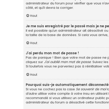
administrateur du forum pour vérifier que vous n’ave
côté, et qu’il devra la corriger.
Haut
Je me suis enregistré par le passé mais je ne p
Il est possible qu’un administrateur ait désactivé 
la taille de la base de données. Si cela vous arrive,
Haut
J’ai perdu mon mot de passe !
Pas de panique ! Bien que votre mot de passe ne pui
cliquez sur
J’ai oublié mon mot de passe
. Suivez le
Si toutefois vous ne parveniez pas à réinitialiser v
Haut
Pourquoi suis-je automatiquement déconnecté
Si vous ne cochez pas la case
Se souvenir de moi
l
d’autre utilise votre compte à votre insu en utilis
recommandé si vous utilisez un ordinateur public po
administrateur du forum a désactivé cette fonctionn