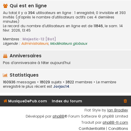
Qui est en ligne
Au total il y a
394
utilisateurs en ligne : 1 enregistré, 0 invisible et 393
invités (d’après le nombre d’utilisateurs actifs ces 4 dernières
minutes)
Le record du nombre d’utilisateurs en ligne est de
11846
, le sam. 14
févr. 2026, 13:45
Membres :
Majestic-12 [Bot]
Légende :
Administrateurs
,
Modérateurs globaux
Anniversaires
Pas d’anniversaire à fêter aujourd’hui
Statistiques
160936
messages •
18029
sujets •
3822
membres • Le membre
enregistré le plus récent est
Jorjac14
.
MusiqueDePub.com
Index du forum
Flat Style by
Ian Bradley
Développé par
phpBB
® Forum Software © phpBB Limited
Traduit par
phpBB-fr.com
Confidentialité
|
Conditions