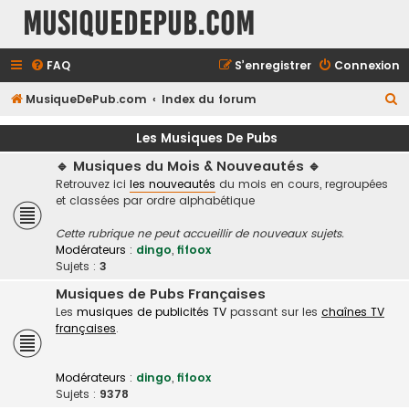
MusiqueDePub.com
FAQ
S’enregistrer
Connexion
R
MusiqueDePub.com
Index du forum
e
Les Musiques De Pubs
c
🔹 Musiques du Mois & Nouveautés 🔹
h
Retrouvez ici
les nouveautés
du mois en cours, regroupées
e
et classées par ordre alphabétique
r
Cette rubrique ne peut accueillir de nouveaux sujets.
c
Modérateurs :
dingo
,
fifoox
h
Sujets :
3
e
Musiques de Pubs Françaises
Les
musiques de publicités TV
passant sur les
chaînes TV
r
françaises
.
Modérateurs :
dingo
,
fifoox
Sujets :
9378