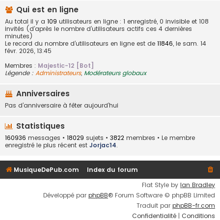
Qui est en ligne
Au total il y a
109
utilisateurs en ligne : 1 enregistré, 0 invisible et 108
invités (d’après le nombre d’utilisateurs actifs ces 4 dernières
minutes)
Le record du nombre d’utilisateurs en ligne est de
11846
, le sam. 14
févr. 2026, 13:45
Membres :
Majestic-12 [Bot]
Légende :
Administrateurs
,
Modérateurs globaux
Anniversaires
Pas d’anniversaire à fêter aujourd’hui
Statistiques
160936
messages •
18029
sujets •
3822
membres • Le membre
enregistré le plus récent est
Jorjac14
.
MusiqueDePub.com
Index du forum
Flat Style by
Ian Bradley
Développé par
phpBB
® Forum Software © phpBB Limited
Traduit par
phpBB-fr.com
Confidentialité
|
Conditions