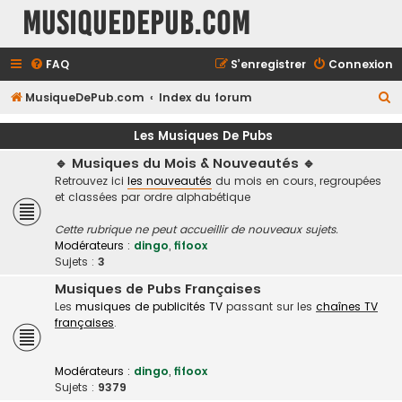
MusiqueDePub.com
FAQ
S’enregistrer
Connexion
R
MusiqueDePub.com
Index du forum
e
Les Musiques De Pubs
c
🔹 Musiques du Mois & Nouveautés 🔹
h
Retrouvez ici
les nouveautés
du mois en cours, regroupées
e
et classées par ordre alphabétique
r
Cette rubrique ne peut accueillir de nouveaux sujets.
c
Modérateurs :
dingo
,
fifoox
h
Sujets :
3
e
Musiques de Pubs Françaises
Les
musiques de publicités TV
passant sur les
chaînes TV
r
françaises
.
Modérateurs :
dingo
,
fifoox
Sujets :
9379