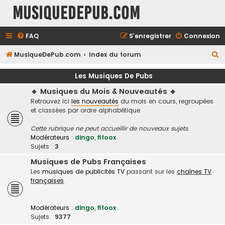
MusiqueDePub.com
FAQ
S’enregistrer
Connexion
R
MusiqueDePub.com
Index du forum
e
Les Musiques De Pubs
c
🔹 Musiques du Mois & Nouveautés 🔹
h
Retrouvez ici
les nouveautés
du mois en cours, regroupées
e
et classées par ordre alphabétique
r
Cette rubrique ne peut accueillir de nouveaux sujets.
c
Modérateurs :
dingo
,
fifoox
h
Sujets :
3
e
Musiques de Pubs Françaises
Les
musiques de publicités TV
passant sur les
chaînes TV
r
françaises
.
Modérateurs :
dingo
,
fifoox
Sujets :
9377