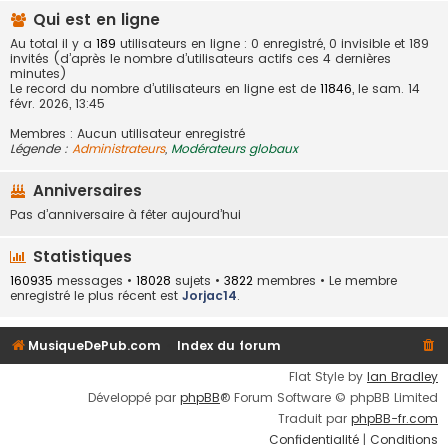
Qui est en ligne
Au total il y a
189
utilisateurs en ligne : 0 enregistré, 0 invisible et 189
invités (d’après le nombre d’utilisateurs actifs ces 4 dernières
minutes)
Le record du nombre d’utilisateurs en ligne est de
11846
, le sam. 14
févr. 2026, 13:45
Membres : Aucun utilisateur enregistré
Légende :
Administrateurs
,
Modérateurs globaux
Anniversaires
Pas d’anniversaire à fêter aujourd’hui
Statistiques
160935
messages •
18028
sujets •
3822
membres • Le membre
enregistré le plus récent est
Jorjac14
.
MusiqueDePub.com
Index du forum
Flat Style by
Ian Bradley
Développé par
phpBB
® Forum Software © phpBB Limited
Traduit par
phpBB-fr.com
Confidentialité
|
Conditions