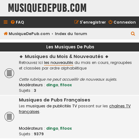
MusiqueDePub.com
FAQ
S’enregistrer
Connexion
R
MusiqueDePub.com
Index du forum
e
Les Musiques De Pubs
c
🔹 Musiques du Mois & Nouveautés 🔹
h
Retrouvez ici
les nouveautés
du mois en cours, regroupées
e
et classées par ordre alphabétique
r
Cette rubrique ne peut accueillir de nouveaux sujets.
c
Modérateurs :
dingo
,
fifoox
h
Sujets :
3
e
Musiques de Pubs Françaises
Les
musiques de publicités TV
passant sur les
chaînes TV
r
françaises
.
Modérateurs :
dingo
,
fifoox
Sujets :
9379