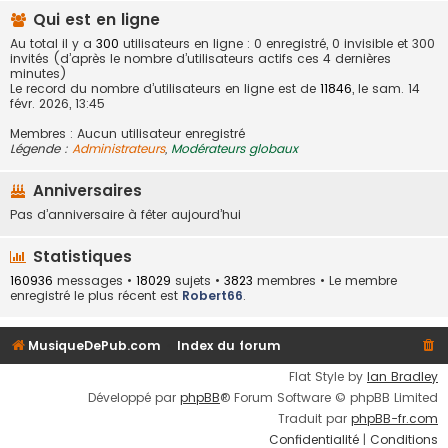
Qui est en ligne
Au total il y a
300
utilisateurs en ligne : 0 enregistré, 0 invisible et 300
invités (d’après le nombre d’utilisateurs actifs ces 4 dernières
minutes)
Le record du nombre d’utilisateurs en ligne est de
11846
, le sam. 14
févr. 2026, 13:45
Membres : Aucun utilisateur enregistré
Légende :
Administrateurs
,
Modérateurs globaux
Anniversaires
Pas d’anniversaire à fêter aujourd’hui
Statistiques
160936
messages •
18029
sujets •
3823
membres • Le membre
enregistré le plus récent est
Robert66
.
MusiqueDePub.com
Index du forum
Flat Style by
Ian Bradley
Développé par
phpBB
® Forum Software © phpBB Limited
Traduit par
phpBB-fr.com
Confidentialité
|
Conditions