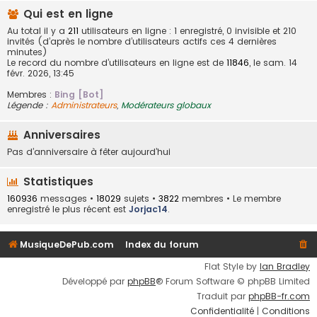
Qui est en ligne
Au total il y a
211
utilisateurs en ligne : 1 enregistré, 0 invisible et 210
invités (d’après le nombre d’utilisateurs actifs ces 4 dernières
minutes)
Le record du nombre d’utilisateurs en ligne est de
11846
, le sam. 14
févr. 2026, 13:45
Membres :
Bing [Bot]
Légende :
Administrateurs
,
Modérateurs globaux
Anniversaires
Pas d’anniversaire à fêter aujourd’hui
Statistiques
160936
messages •
18029
sujets •
3822
membres • Le membre
enregistré le plus récent est
Jorjac14
.
MusiqueDePub.com
Index du forum
Flat Style by
Ian Bradley
Développé par
phpBB
® Forum Software © phpBB Limited
Traduit par
phpBB-fr.com
Confidentialité
|
Conditions