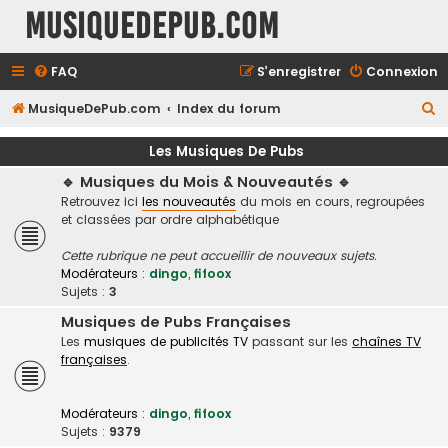
MusiqueDePub.com
FAQ
S’enregistrer
Connexion
R
MusiqueDePub.com
Index du forum
e
Les Musiques De Pubs
c
🔹 Musiques du Mois & Nouveautés 🔹
h
Retrouvez ici
les nouveautés
du mois en cours, regroupées
e
et classées par ordre alphabétique
r
Cette rubrique ne peut accueillir de nouveaux sujets.
c
Modérateurs :
dingo
,
fifoox
h
Sujets :
3
e
Musiques de Pubs Françaises
Les
musiques de publicités TV
passant sur les
chaînes TV
r
françaises
.
Modérateurs :
dingo
,
fifoox
Sujets :
9379