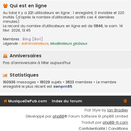
Qui est en ligne
Au total il y a
221
utilisateurs en ligne : 1 enregistré, 0 invisible et 220
invités (d’après le nombre d’utilisateurs actifs ces 4 dernières
minutes)
Le record du nombre d’utilisateurs en ligne est de
11846
, le sam. 14
févr. 2026, 13:45
Membres :
Bing [Bot]
Légende :
Administrateurs
,
Modérateurs globaux
Anniversaires
Pas d’anniversaire à fêter aujourd’hui
Statistiques
160936
messages •
18029
sujets •
3823
membres • Le membre
enregistré le plus récent est
swnprn85
.
MusiqueDePub.com
Index du forum
Flat Style by
Ian Bradley
Développé par
phpBB
® Forum Software © phpBB Limited
Traduit par
phpBB-fr.com
Confidentialité
|
Conditions