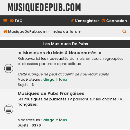
MusiqueDePub.com
FAQ
S’enregistrer
Connexion
R
MusiqueDePub.com
Index du forum
e
Les Musiques De Pubs
c
🔹 Musiques du Mois & Nouveautés 🔹
h
Retrouvez ici
les nouveautés
du mois en cours, regroupées
e
et classées par ordre alphabétique
r
Cette rubrique ne peut accueillir de nouveaux sujets.
c
Modérateurs :
dingo
,
fifoox
h
Sujets :
3
e
Musiques de Pubs Françaises
Les
musiques de publicités TV
passant sur les
chaînes TV
r
françaises
.
Modérateurs :
dingo
,
fifoox
Sujets :
9379