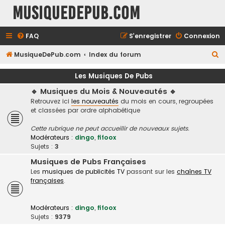
MusiqueDePub.com
FAQ
S’enregistrer
Connexion
R
MusiqueDePub.com
Index du forum
e
Les Musiques De Pubs
c
🔹 Musiques du Mois & Nouveautés 🔹
h
Retrouvez ici
les nouveautés
du mois en cours, regroupées
e
et classées par ordre alphabétique
r
Cette rubrique ne peut accueillir de nouveaux sujets.
c
Modérateurs :
dingo
,
fifoox
h
Sujets :
3
e
Musiques de Pubs Françaises
Les
musiques de publicités TV
passant sur les
chaînes TV
r
françaises
.
Modérateurs :
dingo
,
fifoox
Sujets :
9379