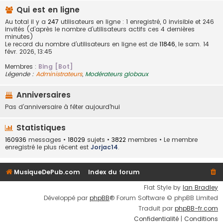
Qui est en ligne
Au total il y a
247
utilisateurs en ligne : 1 enregistré, 0 invisible et 246
invités (d’après le nombre d’utilisateurs actifs ces 4 dernières
minutes)
Le record du nombre d’utilisateurs en ligne est de
11846
, le sam. 14
févr. 2026, 13:45
Membres :
Bing [Bot]
Légende :
Administrateurs
,
Modérateurs globaux
Anniversaires
Pas d’anniversaire à fêter aujourd’hui
Statistiques
160936
messages •
18029
sujets •
3822
membres • Le membre
enregistré le plus récent est
Jorjac14
.
MusiqueDePub.com
Index du forum
Flat Style by
Ian Bradley
Développé par
phpBB
® Forum Software © phpBB Limited
Traduit par
phpBB-fr.com
Confidentialité
|
Conditions