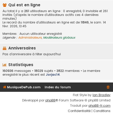
Qui est en ligne
Au total il y a
261
utilisateurs en ligne : 0 enregistré, 0 invisible et 261
invités (d’après le nombre d’utilisateurs actifs ces 4 dernières
minutes)
Le record du nombre d’utilisateurs en ligne est de
11846
, le sam. 14
févr. 2026, 13:45
Membres : Aucun utilisateur enregistré
Légende :
Administrateurs
,
Modérateurs globaux
Anniversaires
Pas d’anniversaire à fêter aujourd’hui
Statistiques
160936
messages •
18029
sujets •
3822
membres • Le membre
enregistré le plus récent est
Jorjac14
.
MusiqueDePub.com
Index du forum
Flat Style by
Ian Bradley
Développé par
phpBB
® Forum Software © phpBB Limited
Traduit par
phpBB-fr.com
Confidentialité
|
Conditions