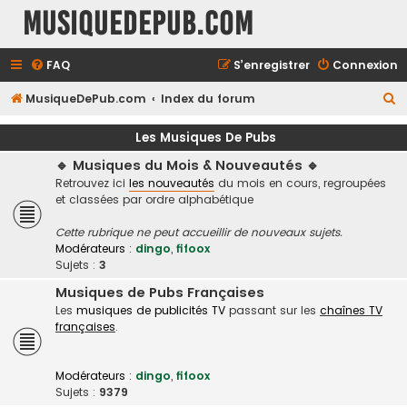
MusiqueDePub.com
FAQ
S’enregistrer
Connexion
R
MusiqueDePub.com
Index du forum
e
Les Musiques De Pubs
c
🔹 Musiques du Mois & Nouveautés 🔹
h
Retrouvez ici
les nouveautés
du mois en cours, regroupées
e
et classées par ordre alphabétique
r
Cette rubrique ne peut accueillir de nouveaux sujets.
c
Modérateurs :
dingo
,
fifoox
h
Sujets :
3
e
Musiques de Pubs Françaises
Les
musiques de publicités TV
passant sur les
chaînes TV
r
françaises
.
Modérateurs :
dingo
,
fifoox
Sujets :
9379