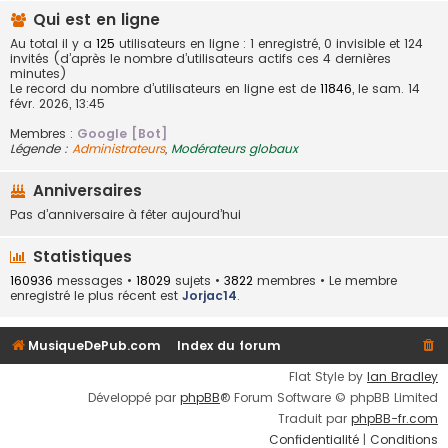
Qui est en ligne
Au total il y a
125
utilisateurs en ligne : 1 enregistré, 0 invisible et 124
invités (d’après le nombre d’utilisateurs actifs ces 4 dernières
minutes)
Le record du nombre d’utilisateurs en ligne est de
11846
, le sam. 14
févr. 2026, 13:45
Membres :
Google [Bot]
Légende :
Administrateurs
,
Modérateurs globaux
Anniversaires
Pas d’anniversaire à fêter aujourd’hui
Statistiques
160936
messages •
18029
sujets •
3822
membres • Le membre
enregistré le plus récent est
Jorjac14
.
MusiqueDePub.com
Index du forum
Flat Style by
Ian Bradley
Développé par
phpBB
® Forum Software © phpBB Limited
Traduit par
phpBB-fr.com
Confidentialité
|
Conditions