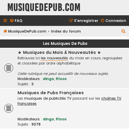
MusiqueDePub.com
FAQ
S’enregistrer
Connexion
R
MusiqueDePub.com
Index du forum
e
Les Musiques De Pubs
c
🔹 Musiques du Mois & Nouveautés 🔹
h
Retrouvez ici
les nouveautés
du mois en cours, regroupées
e
et classées par ordre alphabétique
r
Cette rubrique ne peut accueillir de nouveaux sujets.
c
Modérateurs :
dingo
,
fifoox
h
Sujets :
3
e
Musiques de Pubs Françaises
Les
musiques de publicités TV
passant sur les
chaînes TV
r
françaises
.
Modérateurs :
dingo
,
fifoox
Sujets :
9378