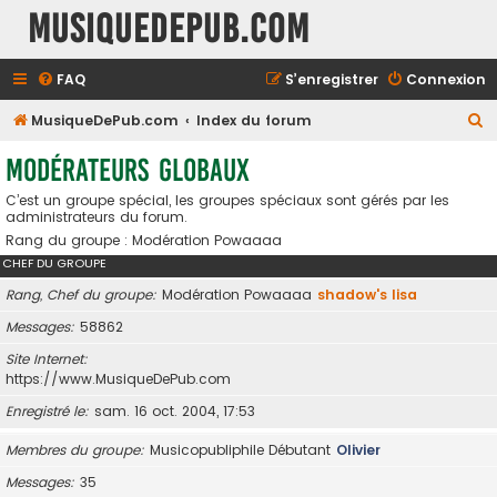
MusiqueDePub.com
FAQ
S’enregistrer
Connexion
R
MusiqueDePub.com
Index du forum
e
Modérateurs globaux
c
C’est un groupe spécial, les groupes spéciaux sont gérés par les
h
administrateurs du forum.
e
Rang du groupe : Modération Powaaaa
r
CHEF DU GROUPE
c
Rang, Chef du groupe
Modération Powaaaa
shadow's lisa
h
Messages
58862
e
Site Internet
r
https://www.MusiqueDePub.com
Enregistré le
sam. 16 oct. 2004, 17:53
Membres du groupe
Musicopubliphile Débutant
Olivier
Messages
35