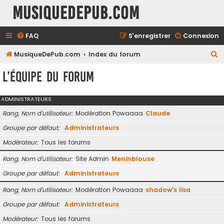
MusiqueDePub.com
FAQ
S’enregistrer
Connexion
R
MusiqueDePub.com
Index du forum
e
L’équipe du forum
c
h
ADMINISTRATEURS
e
Rang, Nom d’utilisateur
Modération Powaaaa
Claude
r
Groupe par défaut
Administrateurs
c
Modérateur
Tous les forums
h
e
Rang, Nom d’utilisateur
Site Admin
Meninblouse
r
Groupe par défaut
Administrateurs
Rang, Nom d’utilisateur
Modération Powaaaa
shadow's lisa
Groupe par défaut
Administrateurs
Modérateur
Tous les forums