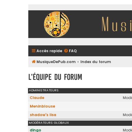
Accès rapide
FAQ
MusiqueDePub.com
Index du forum
L’équipe du forum
ADMINISTRATEURS
Claude
Modé
Meninblouse
shadow's lisa
Modé
MODÉRATEURS GLOBAUX
dingo
Modé