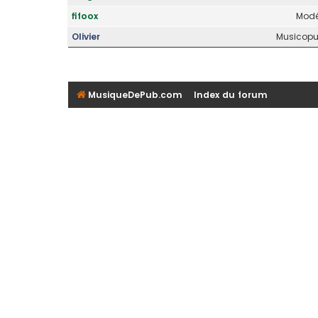
fifoox
Modé
Olivier
Musicopub
MusiqueDePub.com
Index du forum