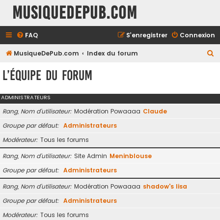
MusiqueDePub.com
FAQ
S’enregistrer
Connexion
R
MusiqueDePub.com
Index du forum
e
L’équipe du forum
c
h
ADMINISTRATEURS
e
Rang, Nom d’utilisateur
Modération Powaaaa
Claude
r
Groupe par défaut
Administrateurs
c
Modérateur
Tous les forums
h
e
Rang, Nom d’utilisateur
Site Admin
Meninblouse
r
Groupe par défaut
Administrateurs
Rang, Nom d’utilisateur
Modération Powaaaa
shadow's lisa
Groupe par défaut
Administrateurs
Modérateur
Tous les forums