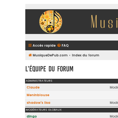
Accès rapide
FAQ
MusiqueDePub.com
Index du forum
L’équipe du forum
ADMINISTRATEURS
Claude
Modé
Meninblouse
shadow's lisa
Modé
MODÉRATEURS GLOBAUX
dingo
Modé