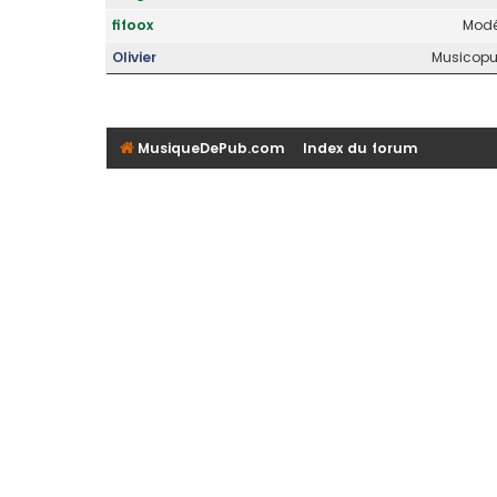
fifoox
Modé
Olivier
Musicopub
MusiqueDePub.com
Index du forum