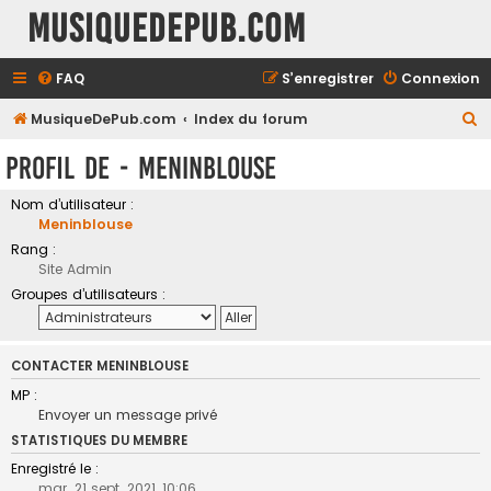
MusiqueDePub.com
FAQ
S’enregistrer
Connexion
R
MusiqueDePub.com
Index du forum
e
Profil de - Meninblouse
c
h
Nom d’utilisateur :
Meninblouse
e
Rang :
r
Site Admin
c
Groupes d’utilisateurs :
h
e
CONTACTER MENINBLOUSE
r
MP :
Envoyer un message privé
STATISTIQUES DU MEMBRE
Enregistré le :
mar. 21 sept. 2021, 10:06