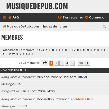
MusiqueDePub.com
FAQ
S’enregistrer
Connexion
R
MusiqueDePub.com
Index du forum
e
Membres
c
h
Rechercher un membre
•
Tous
A
B
C
D
E
F
G
H
I
J
K
L
M
N
O
P
Q
R
S
e
T
U
V
W
X
Y
Z
Autre
r
Page
1
sur
96
3823 membres
1
2
3
4
5
…
96
Suivante
c
NOM D’UTILISATEUR
h
e
Rang, Nom d’utilisateur
Musicopubliphile Débutant
Olivier
r
Messages
35
Enregistré le
ven. 15 oct. 2004, 14:06
Rang, Nom d’utilisateur
Modération Powaaaa
shadow's lisa
Messages
58862