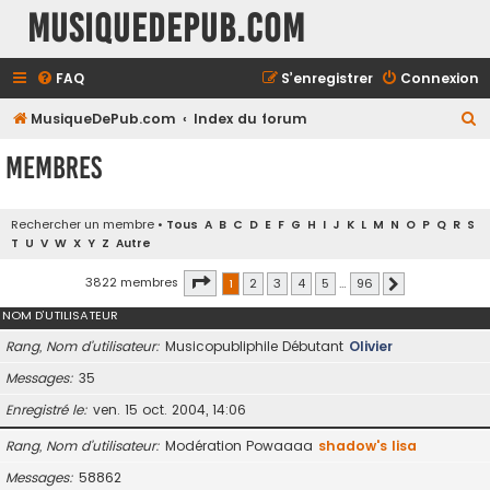
MusiqueDePub.com
FAQ
S’enregistrer
Connexion
R
MusiqueDePub.com
Index du forum
e
Membres
c
h
Rechercher un membre
•
Tous
A
B
C
D
E
F
G
H
I
J
K
L
M
N
O
P
Q
R
S
e
T
U
V
W
X
Y
Z
Autre
r
Page
1
sur
96
3822 membres
1
2
3
4
5
…
96
Suivante
c
NOM D’UTILISATEUR
h
e
Rang, Nom d’utilisateur
Musicopubliphile Débutant
Olivier
r
Messages
35
Enregistré le
ven. 15 oct. 2004, 14:06
Rang, Nom d’utilisateur
Modération Powaaaa
shadow's lisa
Messages
58862