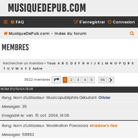
MusiqueDePub.com
FAQ
S’enregistrer
Connexion
R
MusiqueDePub.com
Index du forum
e
Membres
c
h
Rechercher un membre
•
Tous
A
B
C
D
E
F
G
H
I
J
K
L
M
N
O
P
Q
R
S
e
T
U
V
W
X
Y
Z
Autre
r
Page
1
sur
96
3822 membres
1
2
3
4
5
…
96
Suivante
c
NOM D’UTILISATEUR
h
e
Rang, Nom d’utilisateur
Musicopubliphile Débutant
Olivier
r
Messages
35
Enregistré le
ven. 15 oct. 2004, 14:06
Rang, Nom d’utilisateur
Modération Powaaaa
shadow's lisa
Messages
58862