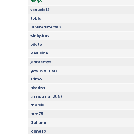
dingo
venusia13
Joblarf
funkmaster280
winky.boy
pilote
Mélusine
jeanremys
gwendalmen
Krimo
akariza
chinook et JUNE
tharsis
ram75
Galiane
jaimeTS