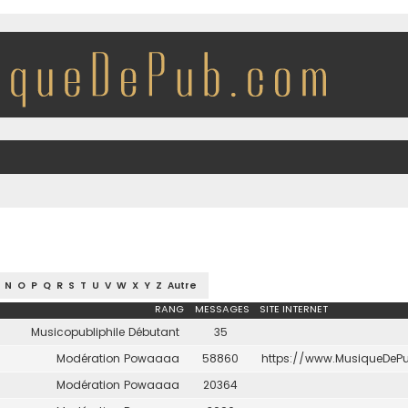
N
O
P
Q
R
S
T
U
V
W
X
Y
Z
Autre
RANG
MESSAGES
SITE INTERNET
Musicopubliphile Débutant
35
Modération Powaaaa
58860
https://www.MusiqueDeP
Modération Powaaaa
20364