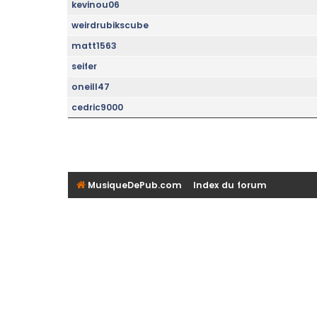
kevinou06
weirdrubikscube
matt1563
seifer
oneill47
cedric9000
MusiqueDePub.com
Index du forum