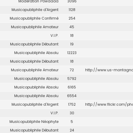
Modération Powaaaa
3096
Musicopubliphile d'Argent
1128
Musicopubliphile Confirmé
254
Musicopubliphile Amateur
45
V.I.P.
18
Musicopubliphile Débutant
19
Musicopubliphile Absolu
12223
Musicopubliphile Débutant
18
Musicopubliphile Amateur
72
http://www.us-montagnar
Musicopubliphile Absolu
5792
Musicopubliphile Absolu
6165
Musicopubliphile Absolu
6554
Musicopubliphile d'Argent
1752
http://www.flickr.com/ph
V.I.P.
30
Musicopubliphile Néophyte
5
Musicopubliphile Débutant
24