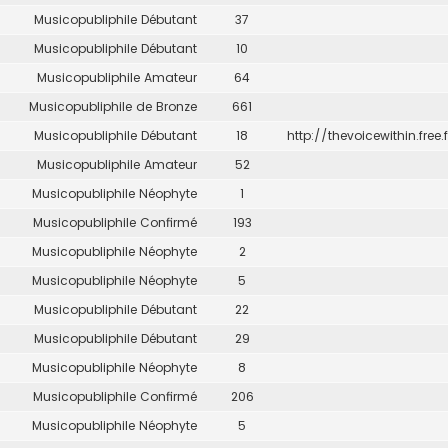
Musicopubliphile Débutant
37
Musicopubliphile Débutant
10
Musicopubliphile Amateur
64
Musicopubliphile de Bronze
661
Musicopubliphile Débutant
18
http://thevoicewithin.free.f
Musicopubliphile Amateur
52
Musicopubliphile Néophyte
1
Musicopubliphile Confirmé
193
Musicopubliphile Néophyte
2
Musicopubliphile Néophyte
5
Musicopubliphile Débutant
22
Musicopubliphile Débutant
29
Musicopubliphile Néophyte
8
Musicopubliphile Confirmé
206
Musicopubliphile Néophyte
5