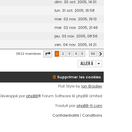
dim. 30 oct. 2005, 14:01
lun. 31 oct. 2005, 16:58
mer. 02 nov. 2005, 19:13
mer. 02 nov. 2005, 21:46
jeu. 03 nov. 2005, 08:56
ven. 04 nov. 2005, 14:21
Page
1
sur
96
3822 membres
1
2
3
4
5
…
96
Suivante
Aller à
Supprimer les cookies
Flat Style by
Ian Bradley
Développé par
phpBB
® Forum Software © phpBB Limited
Traduit par
phpBB-fr.com
Confidentialité
|
Conditions