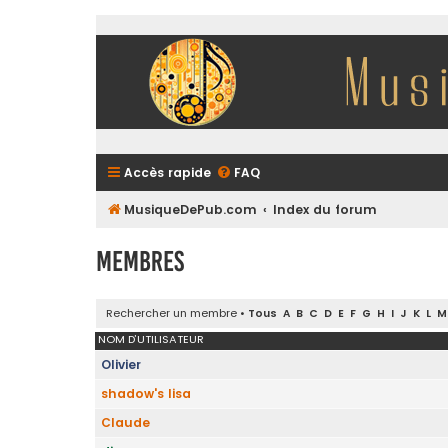
Accès rapide
FAQ
MusiqueDePub.com
Index du forum
Membres
Rechercher un membre
•
Tous
A
B
C
D
E
F
G
H
I
J
K
L
M
NOM D’UTILISATEUR
Olivier
shadow's lisa
Claude