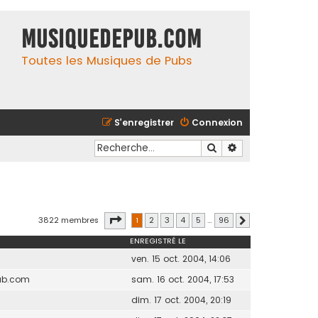
MusiqueDePub.com
Toutes les Musiques de Pubs
S’enregistrer
Connexion
Rechercher
Recherche avancé
Page
1
sur
96
3822 membres
1
2
3
4
5
…
96
Suivante
ENREGISTRÉ LE
ven. 15 oct. 2004, 14:06
ub.com
sam. 16 oct. 2004, 17:53
dim. 17 oct. 2004, 20:19