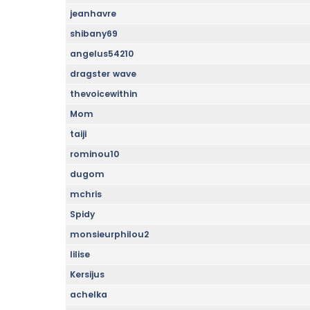
jeanhavre
shibany69
angelus54210
dragster wave
thevoicewithin
Mom
taiji
rominou10
dugom
mchris
Spidy
monsieurphilou2
lilise
Kersijus
achelka