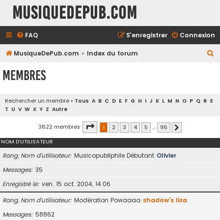
MusiqueDePub.com
FAQ
S’enregistrer
Connexion
R
MusiqueDePub.com
Index du forum
e
Membres
c
h
Rechercher un membre
•
Tous
A
B
C
D
E
F
G
H
I
J
K
L
M
N
O
P
Q
R
S
e
T
U
V
W
X
Y
Z
Autre
r
Page
1
sur
96
3822 membres
1
2
3
4
5
…
96
Suivante
c
NOM D’UTILISATEUR
h
e
Rang, Nom d’utilisateur
Musicopubliphile Débutant
Olivier
r
Messages
35
Enregistré le
ven. 15 oct. 2004, 14:06
Rang, Nom d’utilisateur
Modération Powaaaa
shadow's lisa
Messages
58862