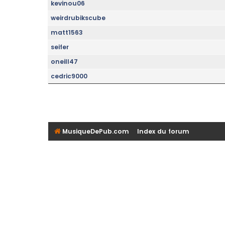
kevinou06
weirdrubikscube
matt1563
seifer
oneill47
cedric9000
MusiqueDePub.com
Index du forum