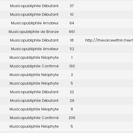
Musicopubliphile Débutant
37
Musicopubliphile Débutant
10
Musicopubliphile Amateur
64
Musicopubliphile de Bronze
661
Musicopubliphile Débutant
18
http://thevoicewithin.free.f
Musicopubliphile Amateur
52
Musicopubliphile Néophyte
1
Musicopubliphile Confirmé
193
Musicopubliphile Néophyte
2
Musicopubliphile Néophyte
5
Musicopubliphile Débutant
22
Musicopubliphile Débutant
29
Musicopubliphile Néophyte
8
Musicopubliphile Confirmé
206
Musicopubliphile Néophyte
5