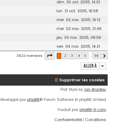
dim. 30 oct. 2005, 14:01
lun. 31 oct. 2005, 16:58
mer. 02 nov. 2005, 19:13
mer. 02 nov. 2005, 21:46
jeu. 03 nov. 2005, 08:56
ven. 04 nov. 2005, 14:21
Page
1
sur
96
3822 membres
1
2
3
4
5
…
96
Suivante
Aller à
Supprimer les cookies
Flat Style by
Ian Bradley
Développé par
phpBB
® Forum Software © phpBB Limited
Traduit par
phpBB-fr.com
Confidentialité
|
Conditions