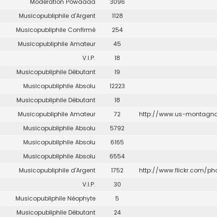
Modération Powaaaa
3096
Musicopubliphile d'Argent
1128
Musicopubliphile Confirmé
254
Musicopubliphile Amateur
45
V.I.P.
18
Musicopubliphile Débutant
19
Musicopubliphile Absolu
12223
Musicopubliphile Débutant
18
Musicopubliphile Amateur
72
http://www.us-montagnar
Musicopubliphile Absolu
5792
Musicopubliphile Absolu
6165
Musicopubliphile Absolu
6554
Musicopubliphile d'Argent
1752
http://www.flickr.com/ph
V.I.P.
30
Musicopubliphile Néophyte
5
Musicopubliphile Débutant
24