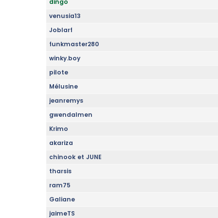
dingo
venusia13
Joblarf
funkmaster280
winky.boy
pilote
Mélusine
jeanremys
gwendalmen
Krimo
akariza
chinook et JUNE
tharsis
ram75
Galiane
jaimeTS