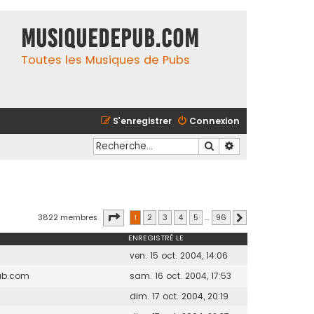
MusiqueDePub.com
Toutes les Musiques de Pubs
S’enregistrer
Connexion
Rechercher
Recherche avancé
Page
1
sur
96
3822 membres
1
2
3
4
5
…
96
Suivante
ENREGISTRÉ LE
ven. 15 oct. 2004, 14:06
ub.com
sam. 16 oct. 2004, 17:53
dim. 17 oct. 2004, 20:19