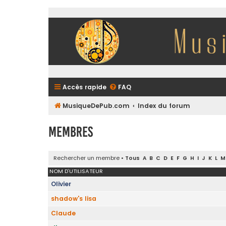
Accès rapide
FAQ
MusiqueDePub.com
Index du forum
Membres
Rechercher un membre
•
Tous
A
B
C
D
E
F
G
H
I
J
K
L
M
NOM D’UTILISATEUR
Olivier
shadow's lisa
Claude