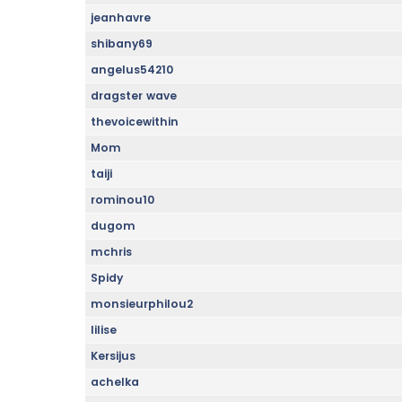
jeanhavre
shibany69
angelus54210
dragster wave
thevoicewithin
Mom
taiji
rominou10
dugom
mchris
Spidy
monsieurphilou2
lilise
Kersijus
achelka