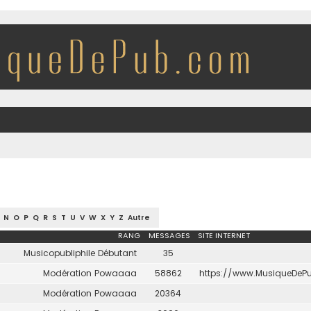
N
O
P
Q
R
S
T
U
V
W
X
Y
Z
Autre
RANG
MESSAGES
SITE INTERNET
Musicopubliphile Débutant
35
Modération Powaaaa
58862
https://www.MusiqueDeP
Modération Powaaaa
20364