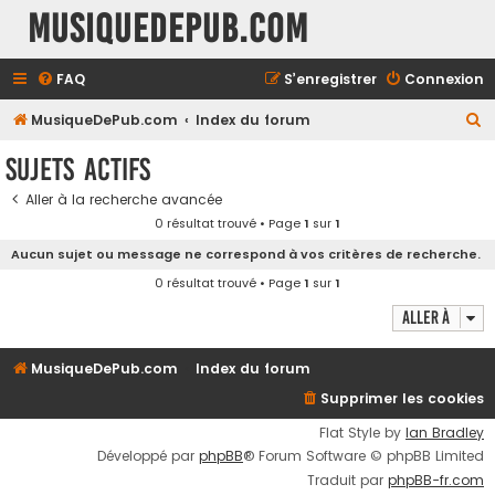
MusiqueDePub.com
FAQ
S’enregistrer
Connexion
R
MusiqueDePub.com
Index du forum
e
Sujets actifs
c
Aller à la recherche avancée
h
0 résultat trouvé • Page
1
sur
1
e
Aucun sujet ou message ne correspond à vos critères de recherche.
r
0 résultat trouvé • Page
1
sur
1
c
Aller à
h
e
MusiqueDePub.com
Index du forum
r
Supprimer les cookies
Flat Style by
Ian Bradley
Développé par
phpBB
® Forum Software © phpBB Limited
Traduit par
phpBB-fr.com