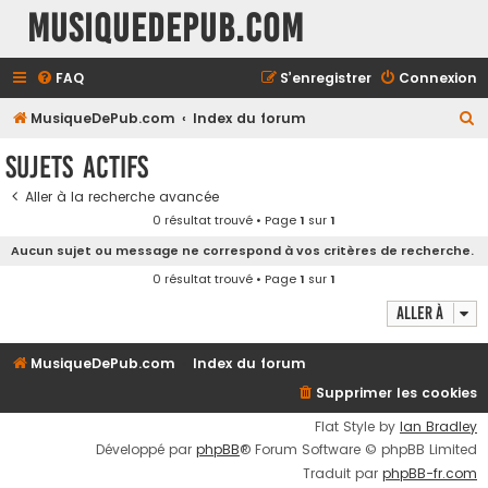
MusiqueDePub.com
FAQ
S’enregistrer
Connexion
R
MusiqueDePub.com
Index du forum
e
Sujets actifs
c
Aller à la recherche avancée
h
0 résultat trouvé • Page
1
sur
1
e
Aucun sujet ou message ne correspond à vos critères de recherche.
r
0 résultat trouvé • Page
1
sur
1
c
Aller à
h
e
MusiqueDePub.com
Index du forum
r
Supprimer les cookies
Flat Style by
Ian Bradley
Développé par
phpBB
® Forum Software © phpBB Limited
Traduit par
phpBB-fr.com