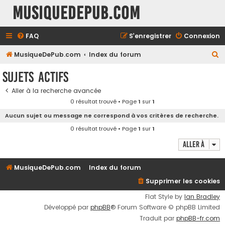
MusiqueDePub.com
FAQ
S’enregistrer
Connexion
R
MusiqueDePub.com
Index du forum
e
Sujets actifs
c
Aller à la recherche avancée
h
0 résultat trouvé • Page
1
sur
1
e
Aucun sujet ou message ne correspond à vos critères de recherche.
r
0 résultat trouvé • Page
1
sur
1
c
Aller à
h
e
MusiqueDePub.com
Index du forum
r
Supprimer les cookies
Flat Style by
Ian Bradley
Développé par
phpBB
® Forum Software © phpBB Limited
Traduit par
phpBB-fr.com