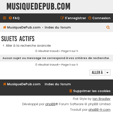
MusiqueDePub.com
FAQ
S’enregistrer
Connexion
R
MusiqueDePub.com
Index du forum
e
Sujets actifs
c
Aller à la recherche avancée
h
0 résultat trouvé • Page
1
sur
1
e
Aucun sujet ou message ne correspond à vos critères de recherche.
r
0 résultat trouvé • Page
1
sur
1
c
Aller à
h
e
MusiqueDePub.com
Index du forum
r
Supprimer les cookies
Flat Style by
Ian Bradley
Développé par
phpBB
® Forum Software © phpBB Limited
Traduit par
phpBB-fr.com