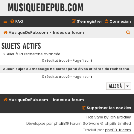
MusiqueDePub.com
FAQ
S’enregistrer
Connexion
R
MusiqueDePub.com
Index du forum
e
Sujets actifs
c
Aller à la recherche avancée
h
0 résultat trouvé • Page
1
sur
1
e
Aucun sujet ou message ne correspond à vos critères de recherche.
r
0 résultat trouvé • Page
1
sur
1
c
Aller à
h
e
MusiqueDePub.com
Index du forum
r
Supprimer les cookies
Flat Style by
Ian Bradley
Développé par
phpBB
® Forum Software © phpBB Limited
Traduit par
phpBB-fr.com