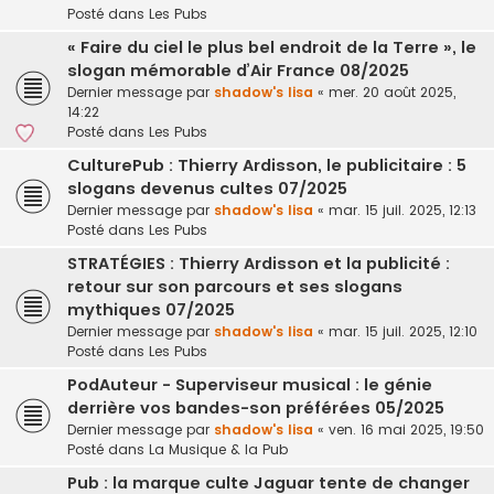
Posté dans
Les Pubs
« Faire du ciel le plus bel endroit de la Terre », le
slogan mémorable d’Air France 08/2025
Dernier message par
shadow's lisa
«
mer. 20 août 2025,
14:22
Posté dans
Les Pubs
CulturePub : Thierry Ardisson, le publicitaire : 5
slogans devenus cultes 07/2025
Dernier message par
shadow's lisa
«
mar. 15 juil. 2025, 12:13
Posté dans
Les Pubs
STRATÉGIES : Thierry Ardisson et la publicité :
retour sur son parcours et ses slogans
mythiques 07/2025
Dernier message par
shadow's lisa
«
mar. 15 juil. 2025, 12:10
Posté dans
Les Pubs
PodAuteur - Superviseur musical : le génie
derrière vos bandes-son préférées 05/2025
Dernier message par
shadow's lisa
«
ven. 16 mai 2025, 19:50
Posté dans
La Musique & la Pub
Pub : la marque culte Jaguar tente de changer