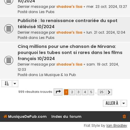
10/2024
Dernier message par
shadow's lisa
«
mer. 23 oct. 2024, 13:27
Posté dans
Les Pubs
Publicité : la renaissance contrariée du spot
télévisé 10/2024
Dernier message par
shadow's lisa
«
lun. 21 oct. 2024, 12:04
Posté dans
Les Pubs
Cinq millions pour une chanson de Nirvana:
pourquoi les tubes sont si rares dans les films
français 10/2024
Dernier message par
shadow's lisa
«
sam. 19 oct. 2024,
12:03
Posté dans
La Musique & la Pub
Page
1
sur
25
999 résultats trouvés
1
2
3
4
5
…
25
Suivante
Aller à
MusiqueDePub.com
Index du forum
Flat Style by
Ian Bradley