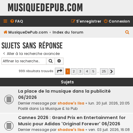
MusiqueDePub.com
FAQ
S’enregistrer
Connexion
R
MusiqueDePub.com
Index du forum
e
Sujets sans réponse
c
Aller à la recherche avancée
h
Rechercher
Recherche avancée
e
r
Page
1
sur
25
999 résultats trouvés
1
2
3
4
5
…
25
Suivante
c
Sujets
h
La place de la musique dans la publicité
e
06/2026
r
Dernier message par
shadow's lisa
«
lun. 20 juil. 2026, 20:05
Posté dans
La Musique & la Pub
Cannes 2026 : Grand Prix en Entertainment for
Music pour Adidas 'Original Forever' 06/2026
Dernier message par
shadow's lisa
«
ven. 03 juil. 2026, 16:08