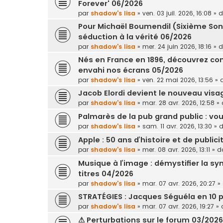
Forever' 06/2026
par
shadow's lisa
»
ven. 03 juil. 2026, 16:08
» 
Pour Michaël Boumendil (Sixième Son
séduction à la vérité 06/2026
par
shadow's lisa
»
mer. 24 juin 2026, 18:16
» 
Nés en France en 1896, découvrez c
envahi nos écrans 05/2026
par
shadow's lisa
»
ven. 22 mai 2026, 13:56
» 
Jacob Elordi devient le nouveau vis
par
shadow's lisa
»
mar. 28 avr. 2026, 12:58
» 
Palmarès de la pub grand public : v
par
shadow's lisa
»
sam. 11 avr. 2026, 13:30
» 
Apple : 50 ans d’histoire et de public
par
shadow's lisa
»
mer. 08 avr. 2026, 13:11
» d
Musique à l’image : démystifier la 
titres 04/2026
par
shadow's lisa
»
mar. 07 avr. 2026, 20:27
»
STRATÉGIES : Jacques Séguéla en 10 p
par
shadow's lisa
»
mar. 07 avr. 2026, 19:27
» 
⚠ Perturbations sur le forum 03/202