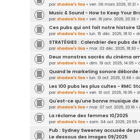
par
shadow's lisa
»
ven. 06 mars 2026, 10:21
»
Music & Sound - How to Keep Your Br
par
shadow's lisa
»
ven. 16 janv. 2026, 20:26
»
Ces pubs qui ont fait notre histoire 
par
shadow's lisa
»
lun. 15 déc. 2025, 18:10
» d
STRATÉGIES : Calendrier des pubs de 
par
shadow's lisa
»
mar. 02 déc. 2025, 18:30
»
Deux monstres sacrés du cinéma amé
par
shadow's lisa
»
dim. 19 oct. 2025, 14:05
» 
Quand le marketing sonore déborde d
par
shadow's lisa
»
lun. 13 oct. 2025, 12:46
» d
Les 100 pubs les plus cultes - RMC St
par
shadow's lisa
»
ven. 10 oct. 2025, 19:35
» 
Qu’est-ce qu’une bonne musique de 
par
shadow's lisa
»
mar. 07 oct. 2025, 20:16
» 
La réclame des femmes 10/2025
par
shadow's lisa
»
sam. 04 oct. 2025, 20:55
»
Pub : Sydney Sweeney accusée de pr
Le dessous des images 09/2025