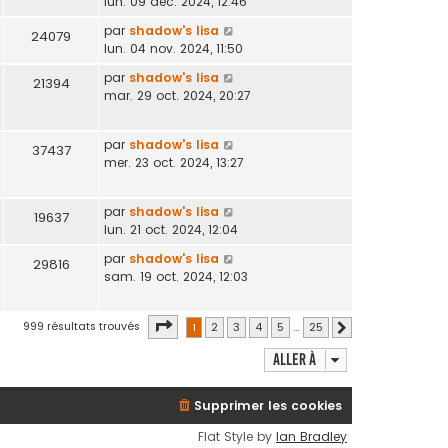
lun. 09 déc. 2024, 12:46
par
shadow's lisa
24079
lun. 04 nov. 2024, 11:50
par
shadow's lisa
21394
mar. 29 oct. 2024, 20:27
par
shadow's lisa
37437
mer. 23 oct. 2024, 13:27
par
shadow's lisa
19637
lun. 21 oct. 2024, 12:04
par
shadow's lisa
29816
sam. 19 oct. 2024, 12:03
Page
1
sur
25
999 résultats trouvés
1
2
3
4
5
…
25
Suivante
Aller à
Supprimer les cookies
Flat Style by
Ian Bradley