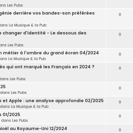
ans
Les Pubs
 génie derrière vos bandes-son préférées
0
dans
La Musique & la Pub
e changer d'identité - Le dessous des
0
dans
Les Pubs
un métier à l'ombre du grand écran 04/2024
0
dans
La Musique & la Pub
tés qui ont marqué les Français en 2024 ?
0
dans
Les Pubs
025
0
 dans
Les Pubs
's et Apple : une analyse approfondie 02/2025
0
 dans
La Musique & la Pub
s 01/2025
0
 dans
Les Pubs
 Noël au Royaume-Uni 12/2024
0