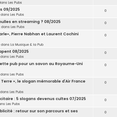
dans
Les Pubs
es 09/2025
0
 dans
Les Pubs
 nulles en streaming ? 08/2025
0
 dans
Les Pubs
parle», Pierre Nabhan et Laurent Cochini
0
 dans
La Musique & la Pub
rapent 08/2025
0
 dans
Les Pubs
r cette pub pour un savon au Royaume-Uni
0
 dans
Les Pubs
la Terre », le slogan mémorable d’Air France
0
 dans
Les Pubs
icitaire : 5 slogans devenus cultes 07/2025
0
ans
Les Pubs
blicité : retour sur son parcours et ses
0