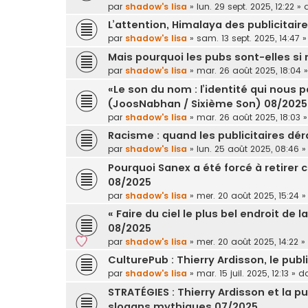
par
shadow's lisa
»
lun. 29 sept. 2025, 12:22
» 
L’attention, Himalaya des publicitair
par
shadow's lisa
»
sam. 13 sept. 2025, 14:47
»
Mais pourquoi les pubs sont-elles si
par
shadow's lisa
»
mar. 26 août 2025, 18:04
»
«Le son du nom : l’identité qui nous 
(JoosNabhan / Sixième Son) 08/2025
par
shadow's lisa
»
mar. 26 août 2025, 18:03
»
Racisme : quand les publicitaires dé
par
shadow's lisa
»
lun. 25 août 2025, 08:46
»
Pourquoi Sanex a été forcé à retire
08/2025
par
shadow's lisa
»
mer. 20 août 2025, 15:24
»
« Faire du ciel le plus bel endroit de 
08/2025
par
shadow's lisa
»
mer. 20 août 2025, 14:22
»
CulturePub : Thierry Ardisson, le publ
par
shadow's lisa
»
mar. 15 juil. 2025, 12:13
» d
STRATÉGIES : Thierry Ardisson et la pu
slogans mythiques 07/2025