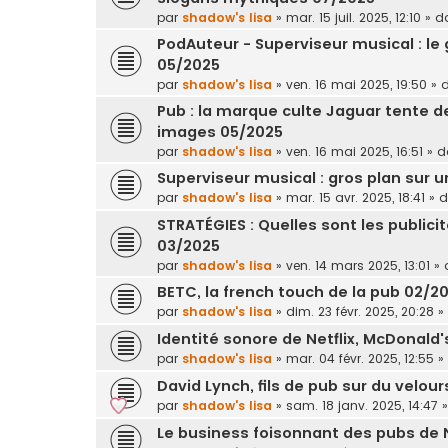
par
shadow's lisa
»
mar. 15 juil. 2025, 12:10
» d
PodAuteur - Superviseur musical : le
05/2025
par
shadow's lisa
»
ven. 16 mai 2025, 19:50
» 
Pub : la marque culte Jaguar tente d
images 05/2025
par
shadow's lisa
»
ven. 16 mai 2025, 16:51
» 
Superviseur musical : gros plan sur 
par
shadow's lisa
»
mar. 15 avr. 2025, 18:41
» 
STRATÉGIES : Quelles sont les publici
03/2025
par
shadow's lisa
»
ven. 14 mars 2025, 13:01
» 
BETC, la french touch de la pub 02/2
par
shadow's lisa
»
dim. 23 févr. 2025, 20:28
»
Identité sonore de Netflix, McDonald
par
shadow's lisa
»
mar. 04 févr. 2025, 12:55
»
David Lynch, fils de pub sur du velour
par
shadow's lisa
»
sam. 18 janv. 2025, 14:47
»
Le business foisonnant des pubs de