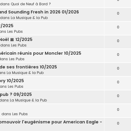
 dans
Quoi de Neuf à Bord ?
and Sounding Fresh in 2026 01/2026
0
 dans
La Musique & la Pub
12/2025
0
ans
Les Pubs
Noël 🎀 12/2025
0
 dans
Les Pubs
ricain réunis pour Moncler 10/2025
0
dans
Les Pubs
e ses frontières 10/2025
0
ans
La Musique & la Pub
ory 10/2025
0
dans
Les Pubs
pub ? 09/2025
0
dans
La Musique & la Pub
0
 dans
Les Pubs
omouvoir l'eugénisme pour American Eagle -
0