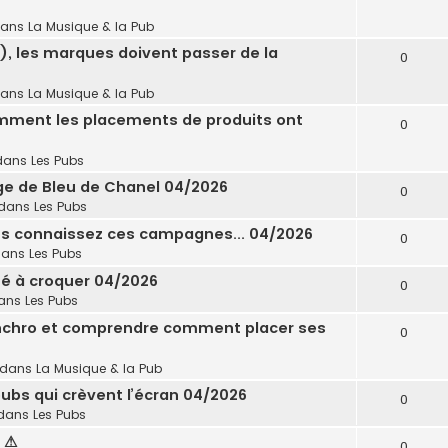
dans
La Musique & la Pub
), les marques doivent passer de la
0
dans
La Musique & la Pub
omment les placements de produits ont
0
dans
Les Pubs
age de Bleu de Chanel 04/2026
0
dans
Les Pubs
ous connaissez ces campagnes... 04/2026
0
dans
Les Pubs
ité à croquer 04/2026
0
ans
Les Pubs
synchro et comprendre comment placer ses
0
 dans
La Musique & la Pub
ubs qui crèvent l’écran 04/2026
0
dans
Les Pubs
6 ⚠
0