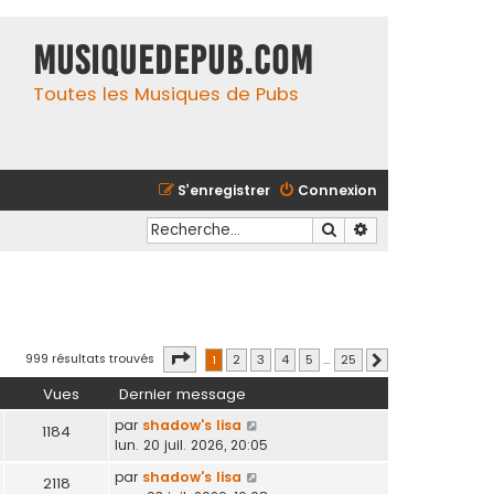
MusiqueDePub.com
Toutes les Musiques de Pubs
S’enregistrer
Connexion
Rechercher
Recherche avancé
Page
1
sur
25
999 résultats trouvés
1
2
3
4
5
…
25
Suivante
Vues
Dernier message
par
shadow's lisa
1184
lun. 20 juil. 2026, 20:05
par
shadow's lisa
2118