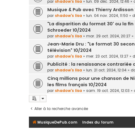
par
shadow's lisa
»
lun. 09 déc. 2024, 12:46
» 
Musique & Pub avec Thierry Ardisson 
par
shadow's lisa
»
lun. 04 nov. 2024, 11:50
» 
"La disparition du format 30' ou la f
Schroeder 10/2024
par
shadow's lisa
»
mar. 29 oct. 2024, 20:27
»
Jean-Marie Dru : "Le format 30 second
télévision" 10/2024
par
shadow's lisa
»
mer. 23 oct. 2024, 13:27
» 
Publicité : la renaissance contrariée
par
shadow's lisa
»
lun. 21 oct. 2024, 12:04
» d
Cinq millions pour une chanson de Ni
les films français 10/2024
par
shadow's lisa
»
sam. 19 oct. 2024, 12:03
» 
Aller à la recherche avancée
MusiqueDePub.com
Index du forum