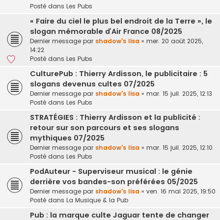
Posté dans
Les Pubs
« Faire du ciel le plus bel endroit de la Terre », le
slogan mémorable d’Air France 08/2025
Dernier message par
shadow's lisa
«
mer. 20 août 2025,
14:22
Posté dans
Les Pubs
CulturePub : Thierry Ardisson, le publicitaire : 5
slogans devenus cultes 07/2025
Dernier message par
shadow's lisa
«
mar. 15 juil. 2025, 12:13
Posté dans
Les Pubs
STRATÉGIES : Thierry Ardisson et la publicité :
retour sur son parcours et ses slogans
mythiques 07/2025
Dernier message par
shadow's lisa
«
mar. 15 juil. 2025, 12:10
Posté dans
Les Pubs
PodAuteur - Superviseur musical : le génie
derrière vos bandes-son préférées 05/2025
Dernier message par
shadow's lisa
«
ven. 16 mai 2025, 19:50
Posté dans
La Musique & la Pub
Pub : la marque culte Jaguar tente de changer