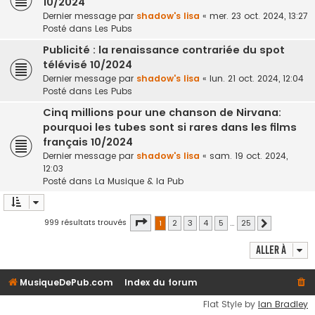
10/2024
Dernier message par
shadow's lisa
«
mer. 23 oct. 2024, 13:27
Posté dans
Les Pubs
Publicité : la renaissance contrariée du spot
télévisé 10/2024
Dernier message par
shadow's lisa
«
lun. 21 oct. 2024, 12:04
Posté dans
Les Pubs
Cinq millions pour une chanson de Nirvana:
pourquoi les tubes sont si rares dans les films
français 10/2024
Dernier message par
shadow's lisa
«
sam. 19 oct. 2024,
12:03
Posté dans
La Musique & la Pub
Page
1
sur
25
999 résultats trouvés
1
2
3
4
5
…
25
Suivante
Aller à
MusiqueDePub.com
Index du forum
Flat Style by
Ian Bradley