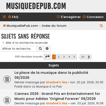
MusiqueDePub.com
FAQ
S’enregistrer
Connexion
R
MusiqueDePub.com
Index du forum
e
Sujets sans réponse
c
Aller à la recherche avancée
h
Rechercher
Recherche avancée
e
r
Page
1
sur
25
999 résultats trouvés
1
2
3
4
5
…
25
Suivante
c
Sujets
h
La place de la musique dans la publicité
e
06/2026
r
Dernier message par
shadow's lisa
«
lun. 20 juil. 2026, 20:05
Posté dans
La Musique & la Pub
Cannes 2026 : Grand Prix en Entertainment for
Music pour Adidas 'Original Forever' 06/2026
Dernier message par
shadow's lisa
«
ven. 03 juil. 2026, 16:08