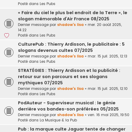
Posté dans
Les Pubs
« Faire du ciel le plus bel endroit de la Terre », le
slogan mémorable d’Air France 08/2025
Dernier message par
shadow's lisa
«
mer. 20 août 2025,
14:22
Posté dans
Les Pubs
CulturePub : Thierry Ardisson, le publicitaire : 5
slogans devenus cultes 07/2025
Dernier message par
shadow's lisa
«
mar. 15 juil. 2025, 12:13
Posté dans
Les Pubs
STRATÉGIES : Thierry Ardisson et la publicité :
retour sur son parcours et ses slogans
mythiques 07/2025
Dernier message par
shadow's lisa
«
mar. 15 juil. 2025, 12:10
Posté dans
Les Pubs
PodAuteur - Superviseur musical : le génie
derrière vos bandes-son préférées 05/2025
Dernier message par
shadow's lisa
«
ven. 16 mai 2025, 19:50
Posté dans
La Musique & la Pub
Pub : la marque culte Jaguar tente de changer