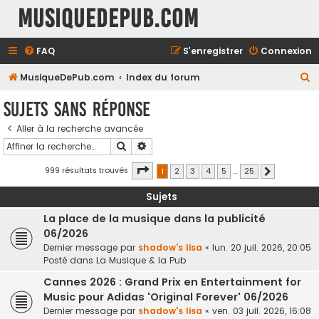
MusiqueDePub.com
FAQ
S’enregistrer
Connexion
R
MusiqueDePub.com
Index du forum
e
Sujets sans réponse
c
Aller à la recherche avancée
h
Rechercher
Recherche avancée
e
r
Page
1
sur
25
999 résultats trouvés
1
2
3
4
5
…
25
Suivante
c
Sujets
h
La place de la musique dans la publicité
e
06/2026
r
Dernier message par
shadow's lisa
«
lun. 20 juil. 2026, 20:05
Posté dans
La Musique & la Pub
Cannes 2026 : Grand Prix en Entertainment for
Music pour Adidas 'Original Forever' 06/2026
Dernier message par
shadow's lisa
«
ven. 03 juil. 2026, 16:08