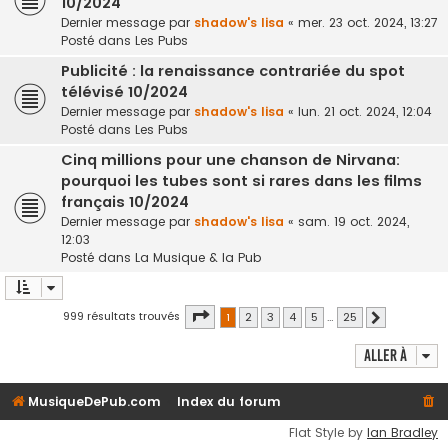
10/2024
Dernier message par
shadow's lisa
«
mer. 23 oct. 2024, 13:27
Posté dans
Les Pubs
Publicité : la renaissance contrariée du spot
télévisé 10/2024
Dernier message par
shadow's lisa
«
lun. 21 oct. 2024, 12:04
Posté dans
Les Pubs
Cinq millions pour une chanson de Nirvana:
pourquoi les tubes sont si rares dans les films
français 10/2024
Dernier message par
shadow's lisa
«
sam. 19 oct. 2024,
12:03
Posté dans
La Musique & la Pub
Page
1
sur
25
999 résultats trouvés
1
2
3
4
5
…
25
Suivante
Aller à
MusiqueDePub.com
Index du forum
Flat Style by
Ian Bradley