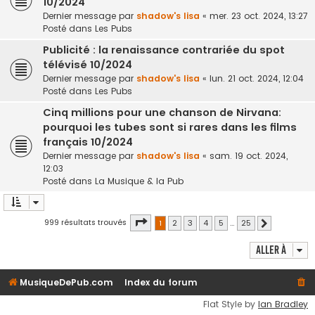
10/2024
Dernier message par
shadow's lisa
«
mer. 23 oct. 2024, 13:27
Posté dans
Les Pubs
Publicité : la renaissance contrariée du spot
télévisé 10/2024
Dernier message par
shadow's lisa
«
lun. 21 oct. 2024, 12:04
Posté dans
Les Pubs
Cinq millions pour une chanson de Nirvana:
pourquoi les tubes sont si rares dans les films
français 10/2024
Dernier message par
shadow's lisa
«
sam. 19 oct. 2024,
12:03
Posté dans
La Musique & la Pub
Page
1
sur
25
999 résultats trouvés
1
2
3
4
5
…
25
Suivante
Aller à
MusiqueDePub.com
Index du forum
Flat Style by
Ian Bradley