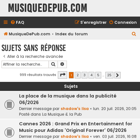
MusiqueDePub.com
FAQ
S’enregistrer
Connexion
R
MusiqueDePub.com
Index du forum
e
Sujets sans réponse
c
Aller à la recherche avancée
h
Rechercher
Recherche avancée
e
r
Page
1
sur
25
999 résultats trouvés
1
2
3
4
5
…
25
Suivante
c
Sujets
h
La place de la musique dans la publicité
e
06/2026
r
Dernier message par
shadow's lisa
«
lun. 20 juil. 2026, 20:05
Posté dans
La Musique & la Pub
Cannes 2026 : Grand Prix en Entertainment for
Music pour Adidas 'Original Forever' 06/2026
Dernier message par
shadow's lisa
«
ven. 03 juil. 2026, 16:08