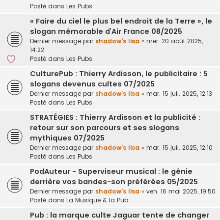
Posté dans
Les Pubs
« Faire du ciel le plus bel endroit de la Terre », le
slogan mémorable d’Air France 08/2025
Dernier message par
shadow's lisa
«
mer. 20 août 2025,
14:22
Posté dans
Les Pubs
CulturePub : Thierry Ardisson, le publicitaire : 5
slogans devenus cultes 07/2025
Dernier message par
shadow's lisa
«
mar. 15 juil. 2025, 12:13
Posté dans
Les Pubs
STRATÉGIES : Thierry Ardisson et la publicité :
retour sur son parcours et ses slogans
mythiques 07/2025
Dernier message par
shadow's lisa
«
mar. 15 juil. 2025, 12:10
Posté dans
Les Pubs
PodAuteur - Superviseur musical : le génie
derrière vos bandes-son préférées 05/2025
Dernier message par
shadow's lisa
«
ven. 16 mai 2025, 19:50
Posté dans
La Musique & la Pub
Pub : la marque culte Jaguar tente de changer