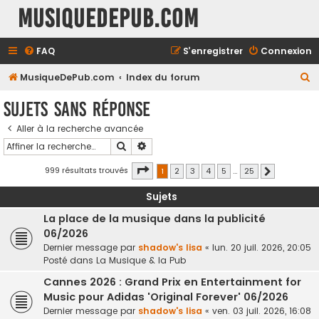
MusiqueDePub.com
FAQ
S’enregistrer
Connexion
R
MusiqueDePub.com
Index du forum
e
Sujets sans réponse
c
Aller à la recherche avancée
h
Rechercher
Recherche avancée
e
r
Page
1
sur
25
999 résultats trouvés
1
2
3
4
5
…
25
Suivante
c
Sujets
h
La place de la musique dans la publicité
e
06/2026
r
Dernier message par
shadow's lisa
«
lun. 20 juil. 2026, 20:05
Posté dans
La Musique & la Pub
Cannes 2026 : Grand Prix en Entertainment for
Music pour Adidas 'Original Forever' 06/2026
Dernier message par
shadow's lisa
«
ven. 03 juil. 2026, 16:08