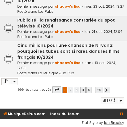
10/2024
Dernier message par
shadow's lisa
«
mer. 23 oct. 2024, 13:27
Posté dans
Les Pubs
Publicité : la renaissance contrariée du spot
télévisé 10/2024
Dernier message par
shadow's lisa
«
lun. 21 oct. 2024, 12:04
Posté dans
Les Pubs
Cinq millions pour une chanson de Nirvana:
pourquoi les tubes sont si rares dans les films
français 10/2024
Dernier message par
shadow's lisa
«
sam. 19 oct. 2024,
12:03
Posté dans
La Musique & la Pub
Page
1
sur
25
999 résultats trouvés
1
2
3
4
5
…
25
Suivante
Aller à
MusiqueDePub.com
Index du forum
Flat Style by
Ian Bradley