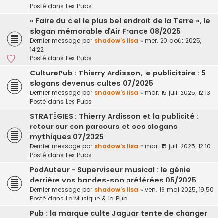
Posté dans
Les Pubs
« Faire du ciel le plus bel endroit de la Terre », le
slogan mémorable d’Air France 08/2025
Dernier message par
shadow's lisa
«
mer. 20 août 2025,
14:22
Posté dans
Les Pubs
CulturePub : Thierry Ardisson, le publicitaire : 5
slogans devenus cultes 07/2025
Dernier message par
shadow's lisa
«
mar. 15 juil. 2025, 12:13
Posté dans
Les Pubs
STRATÉGIES : Thierry Ardisson et la publicité :
retour sur son parcours et ses slogans
mythiques 07/2025
Dernier message par
shadow's lisa
«
mar. 15 juil. 2025, 12:10
Posté dans
Les Pubs
PodAuteur - Superviseur musical : le génie
derrière vos bandes-son préférées 05/2025
Dernier message par
shadow's lisa
«
ven. 16 mai 2025, 19:50
Posté dans
La Musique & la Pub
Pub : la marque culte Jaguar tente de changer