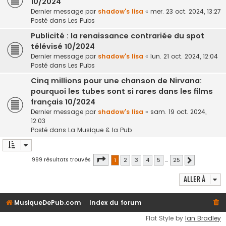
10/2024
Dernier message par
shadow's lisa
«
mer. 23 oct. 2024, 13:27
Posté dans
Les Pubs
Publicité : la renaissance contrariée du spot
télévisé 10/2024
Dernier message par
shadow's lisa
«
lun. 21 oct. 2024, 12:04
Posté dans
Les Pubs
Cinq millions pour une chanson de Nirvana:
pourquoi les tubes sont si rares dans les films
français 10/2024
Dernier message par
shadow's lisa
«
sam. 19 oct. 2024,
12:03
Posté dans
La Musique & la Pub
Page
1
sur
25
999 résultats trouvés
1
2
3
4
5
…
25
Suivante
Aller à
MusiqueDePub.com
Index du forum
Flat Style by
Ian Bradley