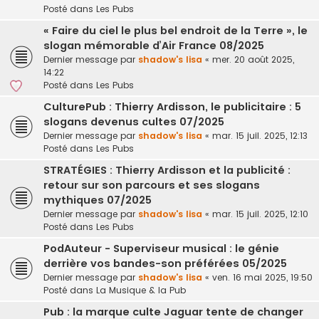
Posté dans
Les Pubs
« Faire du ciel le plus bel endroit de la Terre », le
slogan mémorable d’Air France 08/2025
Dernier message par
shadow's lisa
«
mer. 20 août 2025,
14:22
Posté dans
Les Pubs
CulturePub : Thierry Ardisson, le publicitaire : 5
slogans devenus cultes 07/2025
Dernier message par
shadow's lisa
«
mar. 15 juil. 2025, 12:13
Posté dans
Les Pubs
STRATÉGIES : Thierry Ardisson et la publicité :
retour sur son parcours et ses slogans
mythiques 07/2025
Dernier message par
shadow's lisa
«
mar. 15 juil. 2025, 12:10
Posté dans
Les Pubs
PodAuteur - Superviseur musical : le génie
derrière vos bandes-son préférées 05/2025
Dernier message par
shadow's lisa
«
ven. 16 mai 2025, 19:50
Posté dans
La Musique & la Pub
Pub : la marque culte Jaguar tente de changer