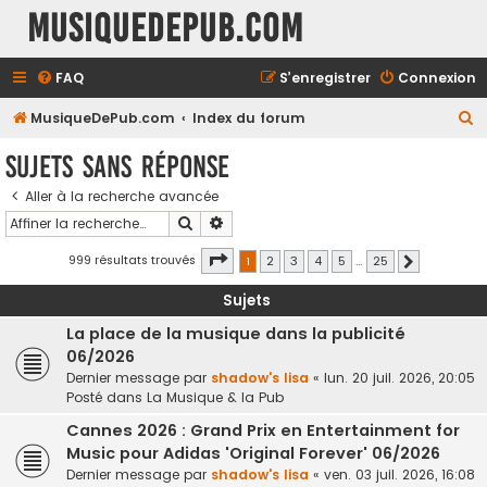
MusiqueDePub.com
FAQ
S’enregistrer
Connexion
R
MusiqueDePub.com
Index du forum
e
Sujets sans réponse
c
Aller à la recherche avancée
h
Rechercher
Recherche avancée
e
r
Page
1
sur
25
999 résultats trouvés
1
2
3
4
5
…
25
Suivante
c
Sujets
h
La place de la musique dans la publicité
e
06/2026
r
Dernier message par
shadow's lisa
«
lun. 20 juil. 2026, 20:05
Posté dans
La Musique & la Pub
Cannes 2026 : Grand Prix en Entertainment for
Music pour Adidas 'Original Forever' 06/2026
Dernier message par
shadow's lisa
«
ven. 03 juil. 2026, 16:08