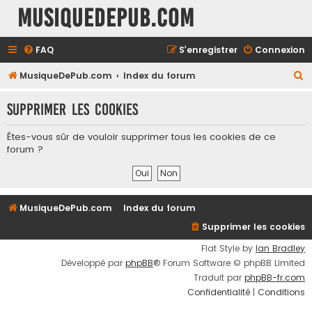
MusiqueDePub.com
FAQ
S’enregistrer
Connexion
R
MusiqueDePub.com
Index du forum
e
Supprimer les cookies
c
h
Êtes-vous sûr de vouloir supprimer tous les cookies de ce
e
forum ?
r
c
h
MusiqueDePub.com
Index du forum
e
Supprimer les cookies
r
Flat Style by
Ian Bradley
Développé par
phpBB
® Forum Software © phpBB Limited
Traduit par
phpBB-fr.com
Confidentialité
|
Conditions