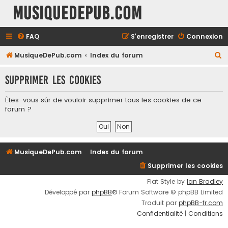
MusiqueDePub.com
FAQ
S’enregistrer
Connexion
R
MusiqueDePub.com
Index du forum
e
Supprimer les cookies
c
h
Êtes-vous sûr de vouloir supprimer tous les cookies de ce
e
forum ?
r
c
h
MusiqueDePub.com
Index du forum
e
Supprimer les cookies
r
Flat Style by
Ian Bradley
Développé par
phpBB
® Forum Software © phpBB Limited
Traduit par
phpBB-fr.com
Confidentialité
|
Conditions