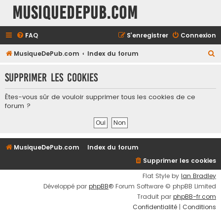
MusiqueDePub.com
FAQ
S’enregistrer
Connexion
R
MusiqueDePub.com
Index du forum
e
Supprimer les cookies
c
h
Êtes-vous sûr de vouloir supprimer tous les cookies de ce
e
forum ?
r
c
h
MusiqueDePub.com
Index du forum
e
Supprimer les cookies
r
Flat Style by
Ian Bradley
Développé par
phpBB
® Forum Software © phpBB Limited
Traduit par
phpBB-fr.com
Confidentialité
|
Conditions