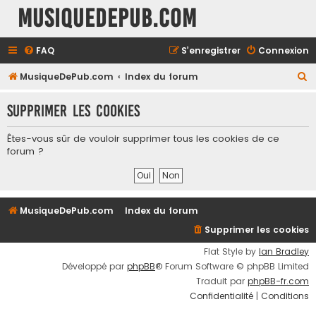
MusiqueDePub.com
FAQ
S’enregistrer
Connexion
R
MusiqueDePub.com
Index du forum
e
Supprimer les cookies
c
h
Êtes-vous sûr de vouloir supprimer tous les cookies de ce
e
forum ?
r
c
h
MusiqueDePub.com
Index du forum
e
Supprimer les cookies
r
Flat Style by
Ian Bradley
Développé par
phpBB
® Forum Software © phpBB Limited
Traduit par
phpBB-fr.com
Confidentialité
|
Conditions