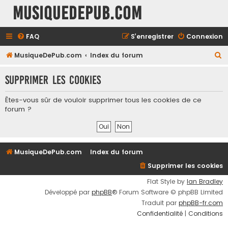
MusiqueDePub.com
FAQ
S’enregistrer
Connexion
R
MusiqueDePub.com
Index du forum
e
Supprimer les cookies
c
h
Êtes-vous sûr de vouloir supprimer tous les cookies de ce
e
forum ?
r
c
h
MusiqueDePub.com
Index du forum
e
Supprimer les cookies
r
Flat Style by
Ian Bradley
Développé par
phpBB
® Forum Software © phpBB Limited
Traduit par
phpBB-fr.com
Confidentialité
|
Conditions