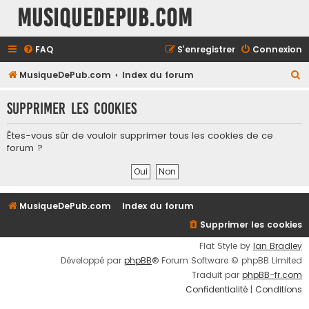
MusiqueDePub.com
FAQ
S’enregistrer
Connexion
R
MusiqueDePub.com
Index du forum
e
Supprimer les cookies
c
h
Êtes-vous sûr de vouloir supprimer tous les cookies de ce
e
forum ?
r
c
h
MusiqueDePub.com
Index du forum
e
Supprimer les cookies
r
Flat Style by
Ian Bradley
Développé par
phpBB
® Forum Software © phpBB Limited
Traduit par
phpBB-fr.com
Confidentialité
|
Conditions