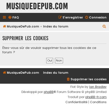
MusiqueDePub.com
FAQ
S’enregistrer
Connexion
R
MusiqueDePub.com
Index du forum
e
Supprimer les cookies
c
h
Êtes-vous sûr de vouloir supprimer tous les cookies de ce
e
forum ?
r
c
h
MusiqueDePub.com
Index du forum
e
Supprimer les cookies
r
Flat Style by
Ian Bradley
Développé par
phpBB
® Forum Software © phpBB Limited
Traduit par
phpBB-fr.com
Confidentialité
|
Conditions