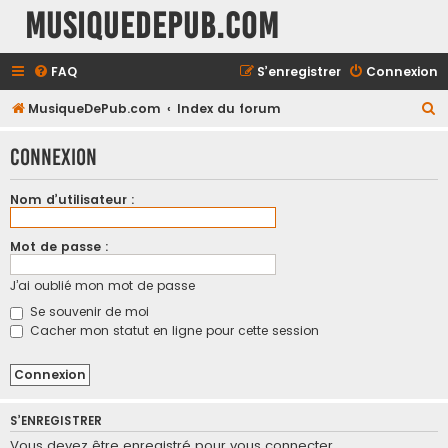
MusiqueDePub.com
FAQ
S’enregistrer
Connexion
R
MusiqueDePub.com
Index du forum
e
Connexion
c
h
Nom d’utilisateur :
e
r
Mot de passe :
c
J’ai oublié mon mot de passe
h
Se souvenir de moi
e
Cacher mon statut en ligne pour cette session
r
S’ENREGISTRER
Vous devez être enregistré pour vous connecter.