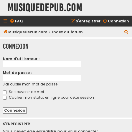
MusiqueDePub.com
FAQ
S’enregistrer
Connexion
R
MusiqueDePub.com
Index du forum
e
Connexion
c
h
Nom d’utilisateur :
e
r
Mot de passe :
c
J’ai oublié mon mot de passe
h
Se souvenir de moi
e
Cacher mon statut en ligne pour cette session
r
S’ENREGISTRER
Vous devez être enregistré pour vous connecter.